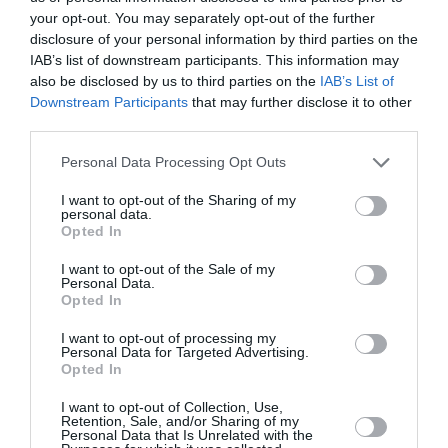
your opt-out. You may separately opt-out of the further
«Ήταν πολύ χαριτωμένο εκ μέρους τους. Είναι
disclosure of your personal information by third parties on the
οι καλύτερες αθλήτριες του κόσμου και αυτό
IAB’s list of downstream participants. This information may
also be disclosed by us to third parties on the
IAB’s List of
που έκαναν σημαίνει πολλά για μένα. Πάντα
Downstream Participants
that may further disclose it to other
υποστηρίζουμε η μία την άλλη, ο τελικός είναι
third parties.
πολύ δύσκολος για όλους»,
είπε η αθλήτρια για
Personal Data Processing Opt Outs
την κίνηση των Biles και Chiles.
I want to opt-out of the Sharing of my
personal data.
Η Andrade πήρε επίσης το χάλκινο μετάλλιο στο
Opted In
ομαδικό αγώνισμα και δύο ασημένια μετάλλια
I want to opt-out of the Sale of my
Personal Data.
στο άλμα και στο σύνθετο αγώνισμα. Έχει επίσης
Opted In
στην κατοχή της ένα χρυσό από το άλμα στο
I want to opt-out of processing my
Τόκιο.
Personal Data for Targeted Advertising.
Opted In
I want to opt-out of Collection, Use,
Retention, Sale, and/or Sharing of my
Personal Data that Is Unrelated with the