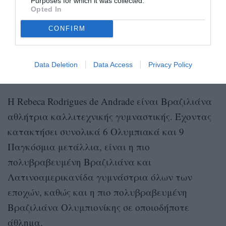
Purposes for which it was collected.
This is everything.
Opted In
pic.twitter.com/FrXz7wWtQg
CONFIRM
— The Olympic Games (@Olympics)
August 5, 2024
Data Deletion
Data Access
Privacy Policy
Ποια είναι η Rebeca Andrade
Η Rebeca Rodrigues de Andrade είναι Βραζιλιάνα
αθλήτρια καλλιτεχνικής γυμναστικής. Έχοντας
κατακτήσει συνολικά 6 Ολυμπιακά και 9
Παγκόσμια μετάλλια, είναι η πιο
πολυβραβευμένη Βραζιλιάνα και
Λατινοαμερικανίδα γυμνάστρια όλων των
εποχών, καθώς και η πιο πολυβραβευμένη
Βραζιλιάνα Ολυμπιονίκης σε οποιοδήποτε
άθλημα.