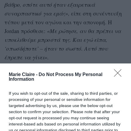
βάθρο, οπότε αυτό ήταν εξαιρετικά
συναρπαστικό για εμάς»,
είπε στη συνέντευξη
τύπου μετά τον αγώνα και την απονομή. Η
Jordan πρόσθεσε:
«Με ρώτησε, αν θα πρέπει να
υποκλιθούμε μπροστά της. Και εγώ είπα,
‘οπωσδήποτε’ – ήταν το σωστό. Αυτό που
έπρεπε να γίνει».
«Είναι τόσο καταπληκτική. Είναι η βασίλισσα»,
Marie Claire -
Do Not Process My Personal
Information
συμπλήρωσε η Biles για τη συναθλήτριά της.
«Είναι τόσο συναρπαστικό να την
If you wish to opt-out of the sale, sharing to third parties, or
παρακολουθείς – όλοι οι οπαδοί στο πλήθος
processing of your personal or sensitive information for
targeted advertising by us, please use the below opt-out
πάντα την επευφημούν».
section to confirm your selection. Please note that after your
opt-out request is processed you may continue seeing
Η απάντηση της Andrade
interest-based ads based on personal information utilized by
us or personal information disclosed to third parties prior to