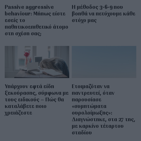
Passive aggressive
Η μέθοδος 3-6-9 που
behaviour: Μήπως είστε
βοηθά να πετύχουμε κάθε
εσείς το
στόχο μας
παθητικοεπιθετικό άτομο
στη σχέση σας;
Υπάρχουν εφτά είδη
Ετοιμαζόταν να
ξεκούρασης, σύμφωνα με
παντρευτεί, όταν
τους ειδικούς – Πώς θα
παρουσίασε
καταλάβετε ποιο
«συμπτώματα
χρειάζεστε
ουρολοίμωξης»:
Διαγνώστηκε, στα 27 της,
με καρκίνο τέταρτου
σταδίου