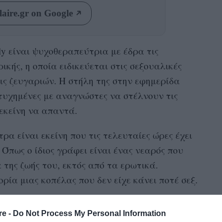
aire.gr on Google
ly είναι ψυχοθεραπεύτρια με έδρα τις
ικής, η οποία ειδικεύεται στις σεξουαλικές
εις ζευγαριών. Η στήλη της στην εφημερίδα
πιτυχημένες με αναγνώστες να στέλνουν τις
 εκείνη να απαντά.
ρα είναι εκείνη που τις τελευταίες ώρες έχει
 Όπως ο ίδιος γράφει είναι ένας νεαρός που
 της ζωής του, εκτός από τα ερωτικά.
ρία μιας κοπέλας που δεν είχε κάνει ποτέ σεξ.
 ενώ όλοι όσοι γνωρίζω το έχουν καταφέρει.
re -
Do Not Process My Personal Information
εγώ έχω κάποιο πρόβλημα. Ωστόσο, οι φίλοι