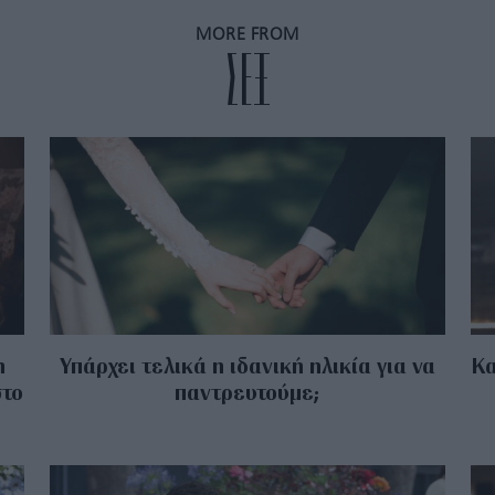
MORE FROM
ΣΕΞ
η
Υπάρχει τελικά η ιδανική ηλικία για να
Κα
στο
παντρευτούμε;