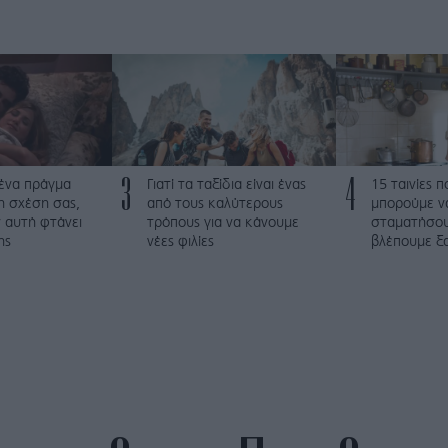
3
4
 ένα πράγμα
Γιατί τα ταξίδια είναι ένας
15 ταινίες 
τη σχέση σας,
από τους καλύτερους
μπορούμε ν
 αυτή φτάνει
τρόπους για να κάνουμε
σταματήσου
ης
νέες φιλίες
βλέπουμε ξα