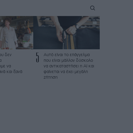
5
που δεν
Αυτό είναι το επάγγελμα
α
που είναι μάλλον δύσκολο
με να
να αντικαταστήσει η AI και
νά και ξανά
φαίνεται να έχει μεγάλη
ζήτηση