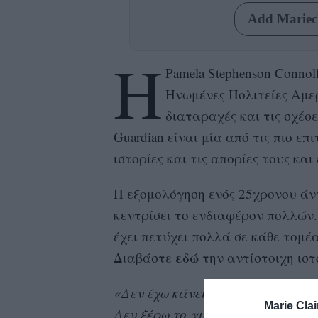
Add Mariecl
Η
Pamela Stephenson Connol
Ηνωμένες Πολιτείες Αμερ
διαταραχές και τις σχέσ
Guardian είναι μία από τις πιο ε
ιστορίες και τις απορίες τους και
Η εξομολόγηση ενός 25χρονου άντ
κεντρίσει το ενδιαφέρον πολλών.
έχει πετύχει πολλά σε κάθε τομέα
εδώ
Διαβάστε
την αντίστοιχη ιστο
σεξ
«Δεν έχω κάνει ποτέ
ή σχέση,
Marie Clai
Δεν ξέρω το γιατί, αλλά μάλλον 