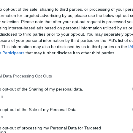
ά με εμένα»,
ξεκινά στο γράμμα του, λίγο πριν
to opt-out of the sale, sharing to third parties, or processing of your per
ροβληματισμό του:
formation for targeted advertising by us, please use the below opt-out s
r selection. Please note that after your opt-out request is processed y
eing interest-based ads based on personal information utilized by us or
ια, σωματική ή ψυχική, και είμαι αρκετά
disclosed to third parties prior to your opt-out. You may separately opt-
ίλους
. Όταν ήμουν νεότερος, μάλλον έκανα το
losure of your personal information by third parties on the IAB’s list of
. This information may also be disclosed by us to third parties on the
IA
ερτ, με το οποίο είχα φάει κόλλημα, για
Participants
that may further disclose it to other third parties.
και εγώ παρέμενα εκεί, σε βάρος άλλων
, όμως, έχω αλλάξει οπτική. Οι περισσότερες
χέσεις και όσες δεν έχουν θέλουν απλώς να
l Data Processing Opt Outs
o opt-out of the Sharing of my personal data.
In
 όλοι γύρω μου έχουν μια εμπειρία. Νιώθω πως
από τον οποίο δεν μπορώ να ξεφύγω. Όλοι μου
o opt-out of the Sale of my Personal Data.
χώ και πως όταν η σωστή στιγμή έρθει τα
In
έκα χρόνια όμως είμαι μετέωρος ανάμεσα στο
to opt-out of processing my Personal Data for Targeted
ing.