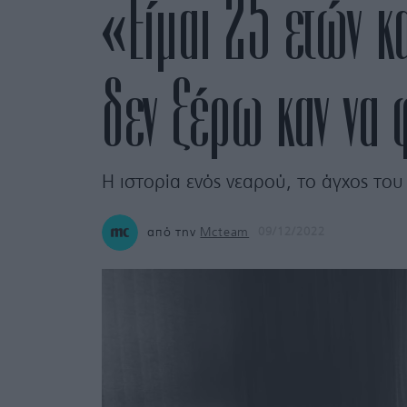
«Είμαι 25 ετών κ
δεν ξέρω καν να
Η ιστορία ενός νεαρού, το άγχος του
από την
Mcteam
09/12/2022