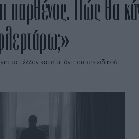
αι παρθένος. Πώς θα κ
 φλερτάρω;»
 για το μέλλον και η απάντηση της ειδικού.