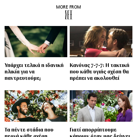
MORE FROM
ΣΕΞ
Υπάρχει τελικά η ιδανική
Κανόνας 7-7-7: Η τακτική
ηλικία για να
που κάθε υγιής σχέση θα
παντρευτούμε;
πρέπει να ακολουθεί
Τα πέντε στάδια που
Γιατί απορρίπτουμε
περνά κάθε σχέση,
κάποιον όταν μας δείχνει