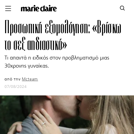
Προσωπική εξομολόγηση: «Βρίσκω
το σεξ αηδιαστικό»
Τι απαντά η ειδικός στον προβληματισμό μιας
30χρονης γυναίκας.
από την
Mcteam
07/08/2024