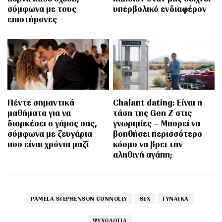
σύμφωνα με τους
υπερβολικό ενδιαφέρον
επιστήμονες
Πέντε σημαντικά
Chalant dating: Είναι η
μαθήματα για να
τάση της Gen Z στις
διαρκέσει ο γάμος σας,
γνωριμίες – Μπορεί να
σύμφωνα με ζευγάρια
βοηθήσει περισσότερο
που είναι χρόνια μαζί
κόσμο να βρει την
αληθινή αγάπη;
PAMELA STEPHENSON CONNOLLY
SEX
ΓΥΝΑΙΚΑ
ΨΥΧΟΛΟΓΙΑ