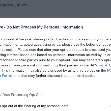
ρακάτω πέντε.
re -
Do Not Process My Personal Information
ι από αρνητικές λέξεις και φράσεις. Για
αν μιλάω» ή «Πάντα πρέπει να σου υπενθυμίζω
to opt-out of the sale, sharing to third parties, or processing of your per
formation for targeted advertising by us, please use the below opt-out s
 ο σύντροφός μας είναι κριτική. «Το πάντα και
r selection. Please note that after your opt-out request is processed y
ν την αλήθεια, αλλά τα χρησιμοποιούμε για να
eing interest-based ads based on personal information utilized by us or
disclosed to third parties prior to your opt-out. You may separately opt-
ποστηρίζει ο Darylevuanie Johnson,
losure of your personal information by third parties on the IAB’s list of
έσεων. «Ίσως νιώθει ότι δεν εκτιμάτε τίποτα
. This information may also be disclosed by us to third parties on the
IA
μυντικός και με τη σειρά του αντιδρά. Είναι
Participants
that may further disclose it to other third parties.
άπονο σας με έναν λιγότερο δηκτικό τρόπο, ο
 τη συζήτηση».
l Data Processing Opt Outs
υτήν;»
o opt-out of the Sharing of my personal data.