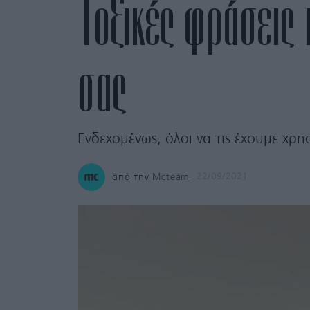
Τοξικές φράσεις 
σας
Ενδεχομένως, όλοι να τις έχουμε χρη
από την
Mcteam
22/09/2021