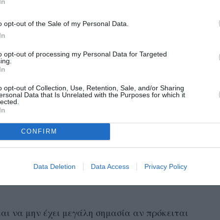
In
κι αν νομίζετε ότι αυτός ο τρόπος βοηθά το
o opt-out of the Sale of my Personal Data.
άνει. Δημιουργείτε μια πληγή, η οποία πολύ
In
ie Winstrom, σύμβουλος ζευγαριών.
to opt-out of processing my Personal Data for Targeted
ing.
In
o opt-out of Collection, Use, Retention, Sale, and/or Sharing
ersonal Data that Is Unrelated with the Purposes for which it
ούν όταν τους λένε οι άλλοι τι να κάνουν.
lected.
In
συμβούλους ψυχικής υγείας “Να είστε σίγουροι
συμβουλή σας, ειδικά στο άλλο σας μισό. Με
CONFIRM
 να κάνει το ταίρι σας να αισθάνεται λιγότερη
 τις δυνατότητές του”.
Data Deletion
Data Access
Privacy Policy
και να μην έχει μεγάλη σημασία αν πρόκειται