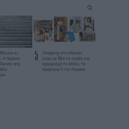
5
 θέλουν κι
Shopping στη Minoan
: Η 8χρονη
Lines με θέα το Αιγαίο και
κδίκησε από
προορισμό τη Μήλο, το
σίδα
Ηράκλειο ή τον Πειραιά
των