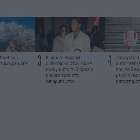
3
4
3-6-9 που
Rihanna: Χορεύει
Τα κορίτσια
ετύχουμε κάθε
αισθησιακά στον A$AP
αυτά τσέπες
Rocky κατά τη διάρκεια
που τις διε
κρουαζιέρας στα
μεγάλη αλυ
Μπαρμπέιντος
καταστημά