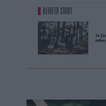
RELATED STORY
Τα ζε
πιθαν