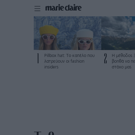
1
2
Pillbox hat: Το καπέλο που
Η μέθοδος 
λατρεύουν οι fashion
βοηθά να π
insiders
στόχο μας