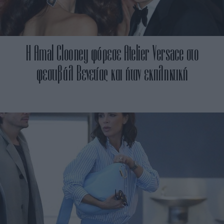
H Amal Clooney φόρεσε Atelier Versace στο
φεστιβάλ Βενετίας και ήταν εκπληκτική