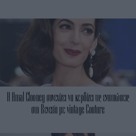
H Amal Clooney συνεχίζει να κερδίζει τις εντυπώσεις
στη Βενετία με vintage Couture