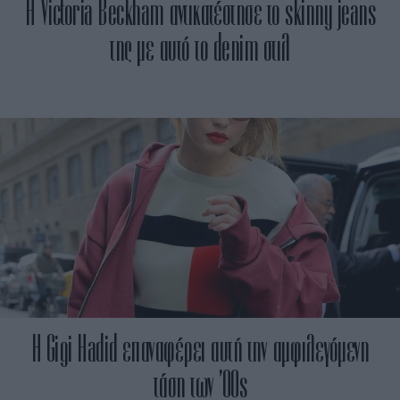
Η Victoria Beckham αντικατέστησε το skinny jeans
της με αυτό το denim στιλ
H Gigi Hadid επαναφέρει αυτή την αμφιλεγόμενη
τάση των ’00s