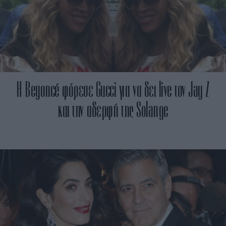
H Beyoncé φόρεσε Gucci για να δει live τον Jay Z
και την αδερφή της Solange