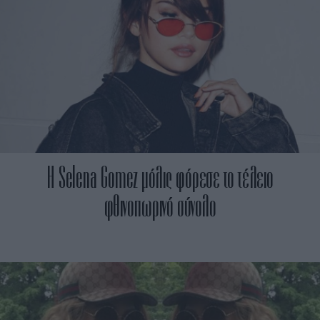
H Selena Gomez μόλις φόρεσε το τέλειο
φθινοπωρινό σύνολο