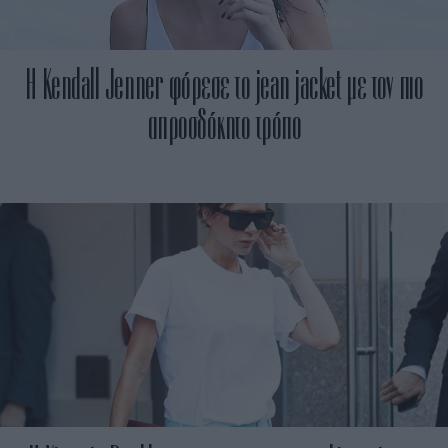
H Kendall Jenner φόρεσε το jean jacket με τον πιο
απροσδόκητο τρόπο