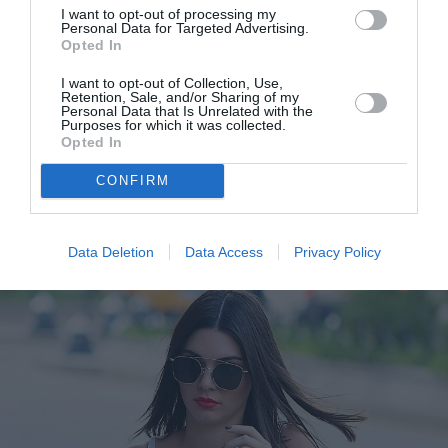
I want to opt-out of processing my
Personal Data for Targeted Advertising.
Opted In
I want to opt-out of Collection, Use,
Retention, Sale, and/or Sharing of my
Personal Data that Is Unrelated with the
Purposes for which it was collected.
Opted In
Η Olivia Palermo σχεδίασε τα κομμάτια-κλειδιά για
CONFIRM
κάθε fashion girl
Data Deletion
Data Access
Privacy Policy