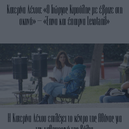
Κατερίνα Λέχου: «Ο Γιώργος Κιμούλης με έβριζε στη
σκηνή» – «Έπινα και έπαιρνα Lexotanil»
H Κατερίνα Λέχου επιλέγει το κέντρο της Αθήνας για