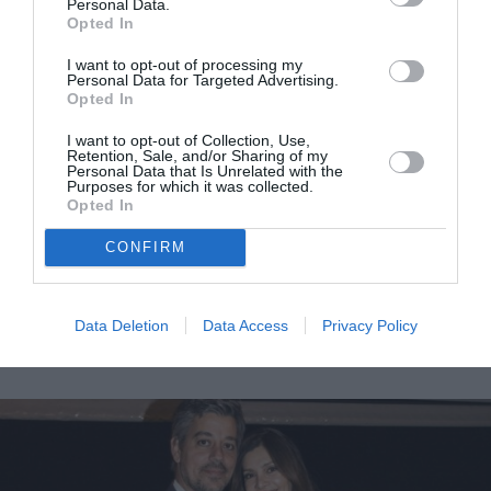
Personal Data.
Opted In
I want to opt-out of processing my
Personal Data for Targeted Advertising.
Opted In
I want to opt-out of Collection, Use,
Retention, Sale, and/or Sharing of my
Personal Data that Is Unrelated with the
Purposes for which it was collected.
Opted In
CONFIRM
Η Κατερίνα Λέχου φόρεσε κολακευτικά ένα από τα
πιο απαιτητικά χρώματα της γκαρνταρόμπας μας
Data Deletion
Data Access
Privacy Policy