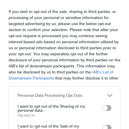
Η Κατερίνα Λέχου σού δείχνει πώς να φορέσεις ένα
μεταξωτό φουλάρι ως scarf top
If you wish to opt-out of the sale, sharing to third parties, or
processing of your personal or sensitive information for
targeted advertising by us, please use the below opt-out
By
Mcteam
section to confirm your selection. Please note that after your
opt-out request is processed you may continue seeing
ADVERTISEMENT - CONTINUE READING BELOW
interest-based ads based on personal information utilized by
us or personal information disclosed to third parties prior to
your opt-out. You may separately opt-out of the further
disclosure of your personal information by third parties on the
IAB’s list of downstream participants. This information may
also be disclosed by us to third parties on the
IAB’s List of
Downstream Participants
that may further disclose it to other
third parties.
Personal Data Processing Opt Outs
I want to opt-out of the Sharing of my
personal data.
Opted In
I want to opt-out of the Sale of my