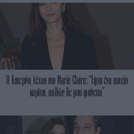
Η Κατερίνα Λέχου στο Marie Claire: “Είμαι ένα αστείο
κορίτσι, απλώς δε μου φαίνεται”