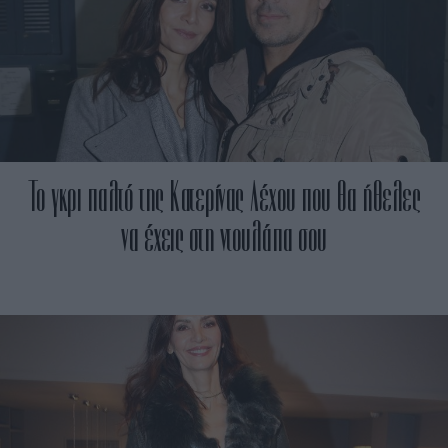
Το γκρι παλτό της Κατερίνας Λέχου που θα ήθελες
να έχεις στη ντουλάπα σου