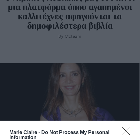
μια πλατφόρμα όπου αγαπημένοι
καλλιτέχνες αφηγούνται τα
δημοφιλέστερα βιβλία
By
Mcteam
Marie Claire -
Do Not Process My Personal
Information