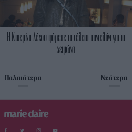
Η Κατερίνα Λέχου φόρεσε το τέλειο παντελόνι για το
χειμώνα
Παλαιότερα
Νεότερα