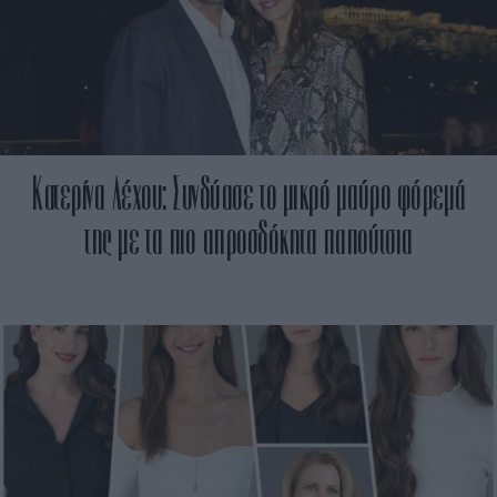
Κατερίνα Λέχου: Συνδύασε το μικρό μαύρο φόρεμά
της με τα πιο απροσδόκητα παπούτσια