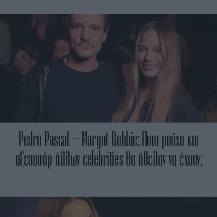
Pedro Pascal – Margot Robbie: Ποια ρούχα και
αξεσουάρ άλλων celebrities θα ήθελαν να έχουν;