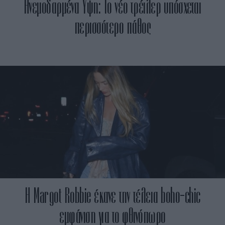
Ανεμοδαρμένα Ύψη: Το νέο τρέιλερ υπόσχεται
περισσότερο πάθος
Η Margot Robbie έκανε την τέλεια boho-chic
εμφάνιση για το φθινόπωρο