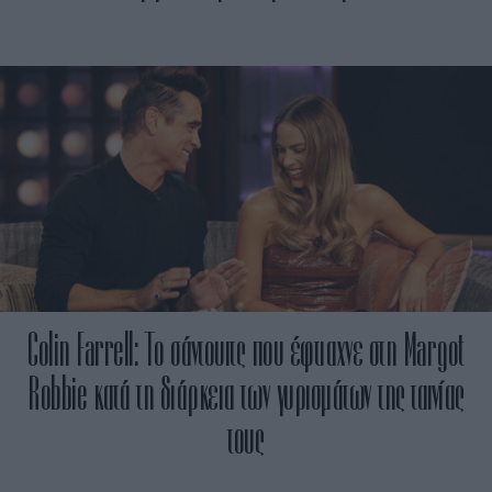
Colin Farrell: Το σάντουιτς που έφτιαχνε στη Margot
Robbie κατά τη διάρκεια των γυρισμάτων της ταινίας
τους