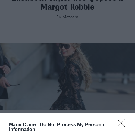
Margot Robbie
By
Mcteam
Η Margot Robbie ξεκινάει το το press tour της
Marie Claire -
Do Not Process My Personal
ταινίας «Ανεμοδαρμένα Ύψη» με Alexander
Information