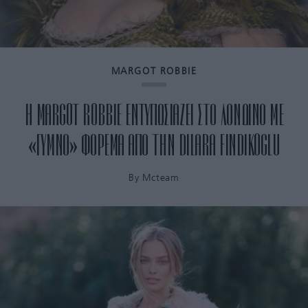
MARGOT ROBBIE
Η MARGOT ROBBIE ΕΝΤΥΠΩΣΙΑΖΕΙ ΣΤΟ ΛΟΝΔΙΝΟ ΜΕ
«ΓΥΜΝΟ» ΦΟΡΕΜΑ ΑΠΟ ΤΗΝ DILARA FINDIKOGLU
By
Mcteam