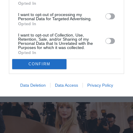
Opted In
I want to opt-out of processing my
Personal Data for Targeted Advertising.
Opted In
I want to opt-out of Collection, Use,
Retention, Sale, and/or Sharing of my
Personal Data that Is Unrelated with the
Purposes for which it was collected.
Opted In
H Margot Robbie συνδύασε cigarette jeans με τα
CONFIRM
πιο κλασικά sneakers
Data Deletion
Data Access
Privacy Policy