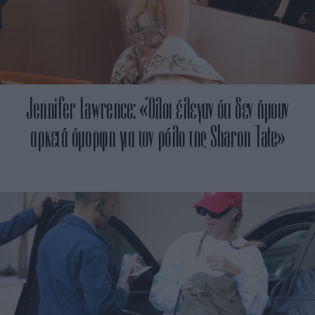
Jennifer Lawrence: «Όλοι έλεγαν ότι δεν ήμουν
αρκετά όμορφη για τον ρόλο της Sharon Tate»