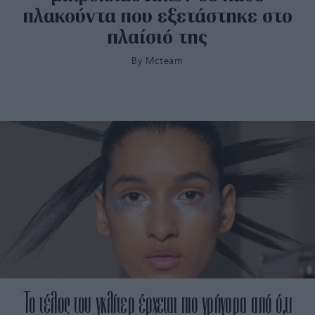
πλακούντα που εξετάστηκε στο
πλαίσιό της
By
Mcteam
Το τέλος του γκλίτερ έρχεται πιο γρήγορα από ό,τι