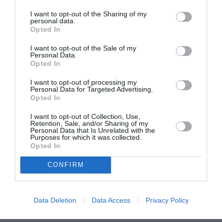
I want to opt-out of the Sharing of my
personal data.
Opted In
I want to opt-out of the Sale of my
Personal Data.
Opted In
I want to opt-out of processing my
Personal Data for Targeted Advertising.
Opted In
I want to opt-out of Collection, Use,
Retention, Sale, and/or Sharing of my
Personal Data that Is Unrelated with the
Purposes for which it was collected.
Εργαζόμενη σε σχολείο εξασφαλίζει
Opted In
χριστουγεννιάτικα δώρα σε 400 μαθητές από
CONFIRM
οικογένειες χαμηλού εισοδήματος
Data Deletion
Data Access
Privacy Policy