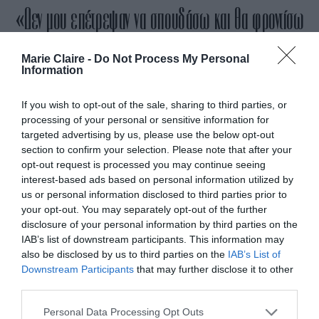
«Δεν μου επέτρεψαν να σπουδάσω και θα φροντίσω
κανένα κορίτσι σε αυτό το χωριό να μην ακούσει
Marie Claire -
Do Not Process My Personal
ποτέ τα ίδια λόγια»
Information
If you wish to opt-out of the sale, sharing to third parties, or
By
Mcteam
processing of your personal or sensitive information for
ADVERTISEMENT - CONTINUE READING BELOW
targeted advertising by us, please use the below opt-out
section to confirm your selection. Please note that after your
opt-out request is processed you may continue seeing
interest-based ads based on personal information utilized by
us or personal information disclosed to third parties prior to
your opt-out. You may separately opt-out of the further
disclosure of your personal information by third parties on the
IAB’s list of downstream participants. This information may
also be disclosed by us to third parties on the
IAB’s List of
Downstream Participants
that may further disclose it to other
third parties.
Personal Data Processing Opt Outs