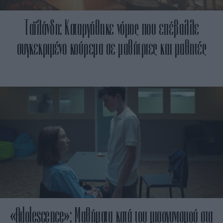
Ταϊλάνδη: Καταργήθηκε νόμος που επέβαλλε
συγκεκριμένο κούρεμα σε μαθήτριες και μαθητές
«Adolescence»: Μαθήματα κατά του μισογυνισμού στα