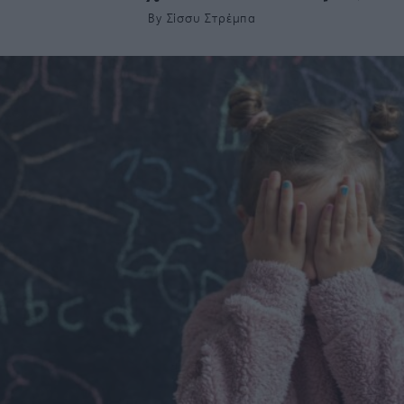
By
Σίσσυ Στρέμπα