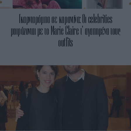
Γκαρνταρόμπα σε καραντίνα: Οι celebrities
μοιράζονται με το Marie Claire τ’ αγαπημένα τους
outfits