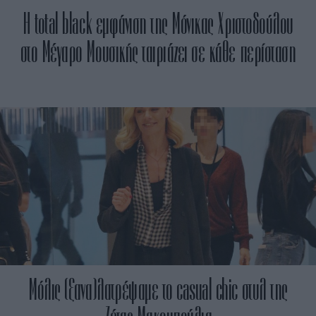
Η total black εμφάνιση της Μόνικας Χριστοδούλου
στο Μέγαρο Μουσικής ταιριάζει σε κάθε περίσταση
Μόλις (ξανα)λατρέψαμε το casual chic στυλ της