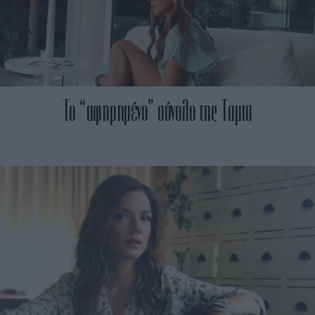
Το “αφηρημένο” σύνολο της Ταμτα