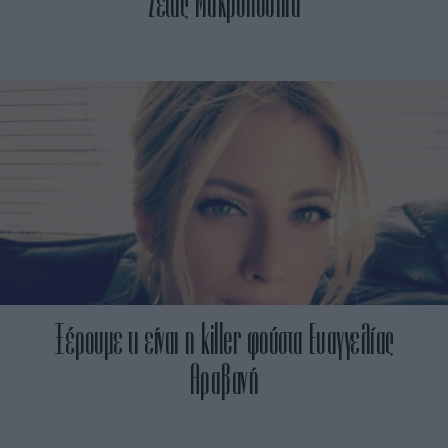
Ζέτας Μακρυπούλια
Ξέρουμε τι είναι η killer φούστα Ευαγγελίας
Αραβανή