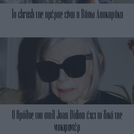
Το chrush της ημέρας είναι η Βάσω Λασκαράκη
Ο θρύλος του στυλ Joan Didion έχει το δικό της
ντοκιμαντέρ