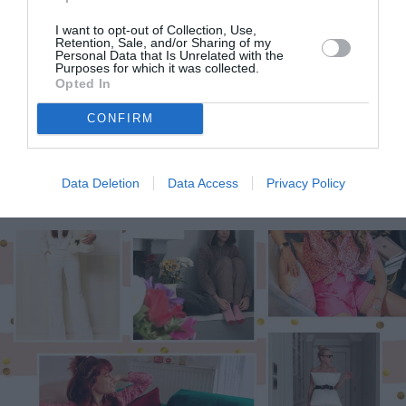
I want to opt-out of Collection, Use,
Retention, Sale, and/or Sharing of my
Personal Data that Is Unrelated with the
Purposes for which it was collected.
Opted In
Το μήνυμα πίσω από την τελευταία εμφάνιση της
CONFIRM
Δόμνας Μιχαηλίδου
Data Deletion
Data Access
Privacy Policy