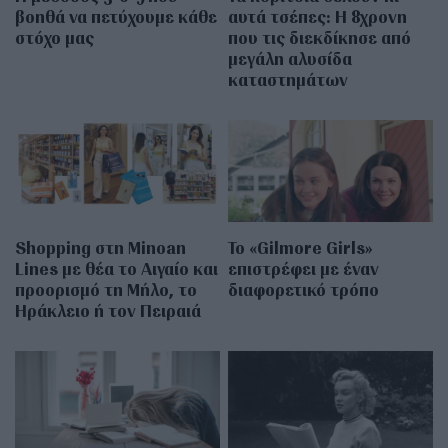
βοηθά να πετύχουμε κάθε
αυτά τσέπες: Η 8χρονη
στόχο μας
που τις διεκδίκησε από
μεγάλη αλυσίδα
καταστημάτων
Shopping στη Minoan
Το «Gilmore Girls»
Lines με θέα το Αιγαίο και
επιστρέφει με έναν
προορισμό τη Μήλο, το
διαφορετικό τρόπο
Ηράκλειο ή τον Πειραιά