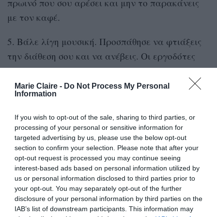
πρωινό που σου αρέσει και μην το παρακάνεις
με τον καφέ.
5. Βάλε λίγη μουσική. Προσπάθησε να φτιάξεις
την διάθεση σου και να ανέβεις. Οι εργοδότες
ψάχνουν για ανθρώπους που να αποπνέουν
πάθος και ενθουσιασμό και βάλε τον εαυτό σου
Marie Claire -
Do Not Process My Personal
Information
σε ένα ωραίο mood.
If you wish to opt-out of the sale, sharing to third parties, or
6. Προσπάθησε να κάνεις κάτι το οποίο δεν θα
processing of your personal or sensitive information for
έχει σχέση με την συνέντευξη, συγκεντρώσου σε
targeted advertising by us, please use the below opt-out
section to confirm your selection. Please note that after your
κάτι που σου αρέσει πιο πολύ και σε κάνει να
opt-out request is processed you may continue seeing
αισθάνεσαι όμορφα.
interest-based ads based on personal information utilized by
us or personal information disclosed to third parties prior to
your opt-out. You may separately opt-out of the further
Λίγα λεπτά πριν τη συνέντευξη
disclosure of your personal information by third parties on the
IAB’s list of downstream participants. This information may