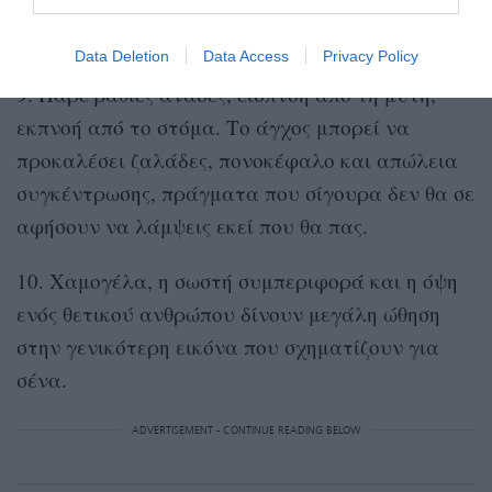
σου προσφέρουν, δεν θες να στεγνώσει το στόμα
σου κατά τη διάρκεια της συνέντευξης.
Data Deletion
Data Access
Privacy Policy
9. Πάρε βαθιές ανάσες, εισπνοή από τη μύτη,
εκπνοή από το στόμα. Το άγχος μπορεί να
προκαλέσει ζαλάδες, πονοκέφαλο και απώλεια
συγκέντρωσης, πράγματα που σίγουρα δεν θα σε
αφήσουν να λάμψεις εκεί που θα πας.
10. Χαμογέλα, η σωστή συμπεριφορά και η όψη
ενός θετικού ανθρώπου δίνουν μεγάλη ώθηση
στην γενικότερη εικόνα που σχηματίζουν για
σένα.
ADVERTISEMENT - CONTINUE READING BELOW