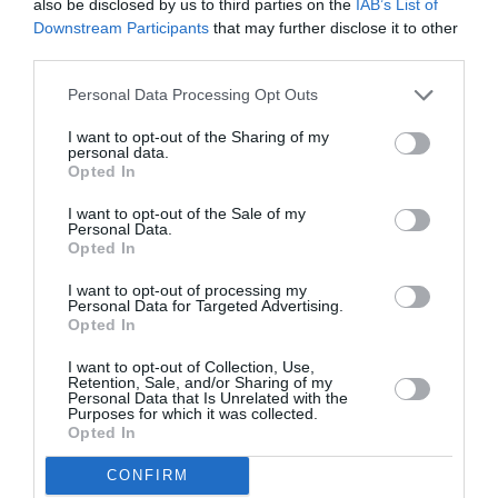
also be disclosed by us to third parties on the
IAB’s List of
Downstream Participants
that may further disclose it to other
third parties.
Personal Data Processing Opt Outs
I want to opt-out of the Sharing of my
personal data.
Opted In
I want to opt-out of the Sale of my
Personal Data.
7. Απενεργοποίησε τελείως το τηλέφωνο σου. Το
Opted In
να χτυπήσει το τηλέφωνο σου κατά τη διάρκεια
I want to opt-out of processing my
Personal Data for Targeted Advertising.
της συνέντευξης είναι κάπως άβολο, αν πάλι δεν
Opted In
θες να το κλείσεις τελείως, βάλε το αθόρυβο.
I want to opt-out of Collection, Use,
Retention, Sale, and/or Sharing of my
Personal Data that Is Unrelated with the
8. Πιες λίγο νερό: Η ενυδάτωση είναι το κλειδί
Purposes for which it was collected.
Opted In
για να είσαι σε εγρήγορση. Με το που φτάσεις
στο γραφείο δέξου το ποτήρι με το νερό που θα
CONFIRM