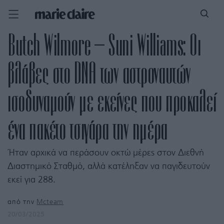
Butch Wilmore – Suni Williams: Οι
βλάβες στο DNA των αστροναυτών
ισοδυναμούν με εκείνες που προκαλεί
ένα πακέτο τσιγάρα την ημέρα
Ήταν αρχικά να περάσουν οκτώ μέρες στον Διεθνή
Διαστημικό Σταθμό, αλλά κατέληξαν να παγιδευτούν
εκεί για 288.
από την
Mcteam
20/03/2025