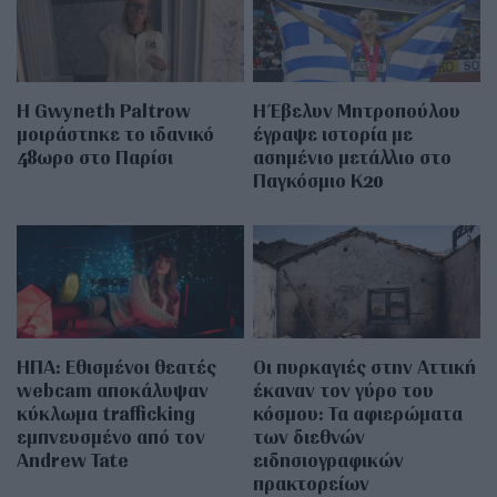
Η Gwyneth Paltrow
Η Έβελυν Μητροπούλου
μοιράστηκε το ιδανικό
έγραψε ιστορία με
48ωρο στο Παρίσι
ασημένιο μετάλλιο στο
Παγκόσμιο Κ20
ΗΠΑ: Εθισμένοι θεατές
Οι πυρκαγιές στην Αττική
webcam αποκάλυψαν
έκαναν τον γύρο του
κύκλωμα trafficking
κόσμου: Τα αφιερώματα
εμπνευσμένο από τον
των διεθνών
Andrew Tate
ειδησιογραφικών
πρακτορείων