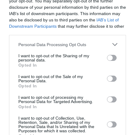
your opt-out. You may separately opt-out of the further
ναυτία ή την απώλεια όρεξης που παρατηρείται
disclosure of your personal information by third parties on the
όταν μπαίνεις σε τροχιά γύρω από τη Γη.
IAB’s list of downstream participants. This information may
also be disclosed by us to third parties on the
IAB’s List of
φαγητό
Άλλωστε, το λεγόμενο
του
Downstream Participants
that may further disclose it to other
αστροναύτη
, τυποποιημένες σούπες και
third parties.
μαγειρευτά, δεν είναι ό,τι πιο λαχταριστό.
Personal Data Processing Opt Outs
Επομένως, ακόμα και εκείνοι που
I want to opt-out of the Sharing of my
πραγματοποιούν συντομότερες διαστημικές
personal data.
Opted In
χάνουν
αποστολές καταλήγουν να
περίπου το
5%
λίπους
του
του σώματός τους.
I want to opt-out of the Sale of my
Personal Data.
Opted In
διαταραχές ύπνου
Άλλα προβλήματα είναι οι
.
I want to opt-out of processing my
Αν αρκεί να ταξιδέψουμε σε μια διαφορετική
Personal Data for Targeted Advertising.
Opted In
ζώνη ώρας για να πάθουμε τζετ λανγκ, ας
I want to opt-out of Collection, Use,
προσπαθήσουμε λοιπόν να φανταστούμε πώς
Retention, Sale, and/or Sharing of my
Personal Data that Is Unrelated with the
είναι να κοιμάσαι σε έναν υπνόσακο μέσα σε
Purposes for which it was collected.