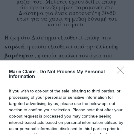
μάζας του. Μελέτες έχουν δείξει επίσης
ότι αρκούν έξι μήνες παραμονής στο
Διάστημα για έναν αστροναύτη 30-50
ετών για να χάσει τη μυϊκή δύναμή του
κατά το ήμισυ.
Η ζωή στο Διάστημα εξασθενεί επίσης την
καρδιά
έλλειψη
, η οποία εξασθενεί από την
βαρύτητας
, η οποία μειώνει τον όγκο του
αίματος και αλλάζει την κυκλοφορία του,
Marie Claire -
Do Not Process My Personal
επιβραδύνοντάς την. Έτσι, οι καρδιακές
Information
αρρυθμίες αλλά και οι θρομβώσεις είναι αρκετά
κοινές ανάμεσα στους αστροναύτες.
If you wish to opt-out of the sale, sharing to third parties, or
processing of your personal or sensitive information for
targeted advertising by us, please use the below opt-out
κατακράτηση υγρών
Άλλες συνέπειες είναι η
section to confirm your selection. Please note that after your
απώλεια μάζας
και η
στα άνω και κάτω άκρα.
opt-out request is processed you may continue seeing
interest-based ads based on personal information utilized by
us or personal information disclosed to third parties prior to
Μπορεί επίσης κάποιος να χάσει βάρος από τη