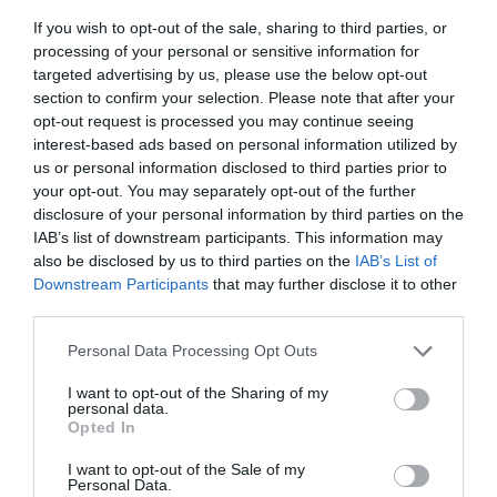
If you wish to opt-out of the sale, sharing to third parties, or
της Αστρονομίας και τη διαθεματική
processing of your personal or sensitive information for
διδασκαλία. Επιπλέον, οι “ήχοι του
targeted advertising by us, please use the below opt-out
διαστήματος” μπορούν να χρησιμοποιηθούν στη
section to confirm your selection. Please note that after your
opt-out request is processed you may continue seeing
μουσική σύνθεση και την καλλιτεχνική ερμηνεία.
interest-based ads based on personal information utilized by
Στο Κέντρο Επισκεπτών Θησείου, στο
us or personal information disclosed to third parties prior to
your opt-out. You may separately opt-out of the further
Αστεροσκοπείο, μαζί με την ομάδα που
disclosure of your personal information by third parties on the
υλοποιούμε τις δράσεις για το ευρύ κοινό έχω
IAB’s list of downstream participants. This information may
also be disclosed by us to third parties on the
IAB’s List of
την χαρά να αναπτύσσω κάποιες από τις
Downstream Participants
that may further disclose it to other
παραπάνω ιδέες και να σχεδιάζουμε βραδιές
third parties.
αστρονομία
που συνδυάζουν την
με τη
Personal Data Processing Opt Outs
μουσική
ποίηση
παραστατικές
, την
, τις
I want to opt-out of the Sharing of my
τέχνες
εικαστικά
, τα
».
personal data.
Opted In
επαφή
Απολαμβάνει ιδιαίτερα την
με το ευρύ
I want to opt-out of the Sale of my
κοινό
παιδιά
και ειδικά με τα
: «
Είναι
Personal Data.