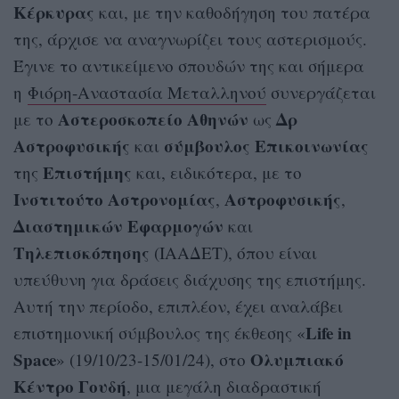
Κέρκυρας
και, με την καθοδήγηση του πατέρα
της, άρχισε να αναγνωρίζει τους αστερισμούς.
Έγινε το αντικείμενο σπουδών της και σήμερα
η
Φιόρη-Αναστασία Μεταλληνού
συνεργάζεται
Αστεροσκοπείο Αθηνών
Δρ
με το
ως
Αστροφυσικής
σύμβουλος Επικοινωνίας
και
Επιστήμης
της
και, ειδικότερα, με το
Ινστιτούτο
Αστρονομίας
Αστροφυσικής
,
,
Διαστημικών Εφαρμογών
και
Τηλεπισκόπησης
(ΙΑΑΔΕΤ), όπου είναι
υπεύθυνη για δράσεις διάχυσης της επιστήμης.
Αυτή την περίοδο, επιπλέον, έχει αναλάβει
Life in
επιστημονική σύμβουλος της έκθεσης «
Space
Ολυμπιακό
» (19/10/23-15/01/24), στο
Κέντρο Γουδή
, μια μεγάλη διαδραστική