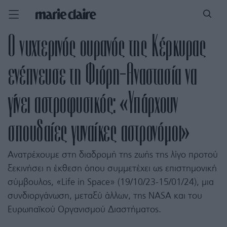
Ο νυχτερινός ουρανός της Κέρκυρας
ενέπνευσε τη Φιόρη-Αναστασία να
γίνει αστροφυσικός: «Υπάρχουν
σπουδαίες γυναίκες αστρονόμοι»
Ανατρέχουμε στη διαδρομή της ζωής της λίγο προτού
ξεκινήσει η έκθεση όπου συμμετέχει ως επιστημονική
σύμβουλος, «Life in Space» (19/10/23-15/01/24), μια
συνδιοργάνωση, μεταξύ άλλων, της NASA και του
Ευρωπαϊκού Οργανισμού Διαστήματος.