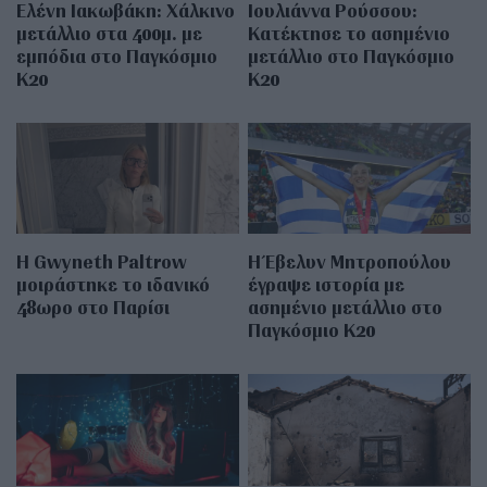
Ελένη Ιακωβάκη: Χάλκινο
Ιουλιάννα Ρούσσου:
μετάλλιο στα 400μ. με
Κατέκτησε το ασημένιο
εμπόδια στο Παγκόσμιο
μετάλλιο στο Παγκόσμιο
Κ20
Κ20
Η Gwyneth Paltrow
Η Έβελυν Μητροπούλου
μοιράστηκε το ιδανικό
έγραψε ιστορία με
48ωρο στο Παρίσι
ασημένιο μετάλλιο στο
Παγκόσμιο Κ20