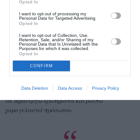
Opted In
εκπληκτικό το ότι τα παιδιά είναι ικανά να
I want to opt-out of processing my
αντιληφθούν ακόμη και δύσκολες έννοιες της
Personal Data for Targeted Advertising.
Opted In
Αστροφυσικής, αν τα προσεγγίσεις με τον
κατάλληλο τρόπο. Ανάλογα λοιπόν με το κοινό
I want to opt-out of Collection, Use,
Retention, Sale, and/or Sharing of my
με το οποίο έρχομαι σε επαφή, χρειάζεται να
Personal Data that Is Unrelated with the
Purposes for which it was collected.
εφευρίσκω τρόπους επικοινωνίας
Opted In
χρησιμοποιώντας όχι μόνο τις γνώσεις μου, αλλά
CONFIRM
και τον αυθορμητισμό, την έκπληξη, το παιχνίδι,
την διάδραση. Είναι μια διαδικασία που μου
Data Deletion
Data Access
Privacy Policy
προσφέρει μεγάλη χαρά, ιδίως όταν καταφέρνω
να δημιουργώ ερωτήματα και βλέπω
χαμογελαστά πρόσωπα
».