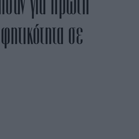
ησαν για πρώτη
φητικότητα σε