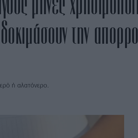
ίγους μήνες χρησιμοποί
 δοκιμάσουν την απορρο
ερό ή αλατόνερο.