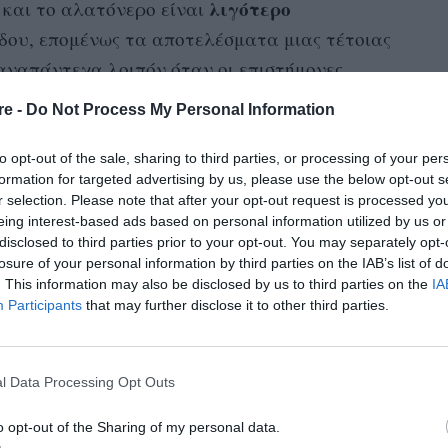
λιγότερο
ό και το αλατόνερο είναι
δου, επομένως τα αποτελέσματα μιας τέτοιας
ι αναπάντεχα λοιπόν όταν οι επιστήμονες
ληθινό αίμα στις δοκιμές τους διαπίστωσαν
re -
Do Not Process My Personal Information
χαμηλότερη
απορροφητικότητα
ν έχουν
από
ευασία.
to opt-out of the sale, sharing to third parties, or processing of your per
formation for targeted advertising by us, please use the below opt-out s
r selection. Please note that after your opt-out request is processed y
φυσιολογία
περιόδου
ς, πως η
της
γυναικείας
eing interest-based ads based on personal information utilized by us or
ο περιβάλλον ενός επιστημονικού εργαστηρίου.
disclosed to third parties prior to your opt-out. You may separately opt-
losure of your personal information by third parties on the IAB’s list of
Dr. Bethany
ις συγγραφείς της μελέτης, η
. This information may also be disclosed by us to third parties on the
IA
Ιατρικής στο Πανεπιστήμιο του Όρεγκον: «
Η
Participants
that may further disclose it to other third parties.
νήκει στις προδιαγραφές της παραγωγής των
εν φέρει ευθύνη απαραίτητα ένα άτομο ή μία
l Data Processing Opt Outs
ι το γεγονός ότι η συζήτηση για την έμμηνο
ελέσει στην ανεπαρκή ενημέρωση και
o opt-out of the Sharing of my personal data.