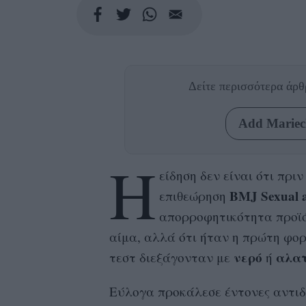
Δείτε περισσότερα άρ
Add Mariecl
Η
είδηση δεν είναι ότι πρι
BMJ Sexual a
επιθεώρηση
απορροφητικότητα προϊό
αίμα, αλλά ότι ήταν η πρώτη φορ
νερό
αλα
τεστ διεξάγονταν με
ή
Εύλογα προκάλεσε έντονες αντιδρ