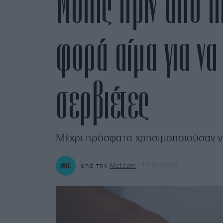
Μόλις πριν από λ
φορά αίμα για να
σερβιέτες
Μέχρι πρόσφατα χρησιμοποιούσαν ν
από την
Mcteam
13/02/2024