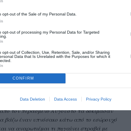
ολογικό” και τι παθολογικό
».
In
o opt-out of the Sale of my Personal Data.
In
to opt-out of processing my Personal Data for Targeted
δου δεν ανήκει στις προδιαγραφές της
ing.
 περιόδου. Για αυτό δεν φέρει ευθύνη
In
α συγκεκριμένη εταιρεία. Νομίζω ότι το
α την έμμηνο ρύση αποτελεί ταμπού έχει
o opt-out of Collection, Use, Retention, Sale, and/or Sharing
νημέρωση και εκπαίδευση για το τι είναι
ersonal Data that Is Unrelated with the Purposes for which it
lected.
κό” και τι παθολογικό».
In
Brittany
ησή της η Αμερικανίδα κωμικός
CONFIRM
πό τον Αύγουστο του 2023 οι επιστήμονες
οϊόντα περιόδου με αίμα; Φαντάζομαι ότι
Data Deletion
Data Access
Privacy Policy
έιλ Blue Hawaiian ή ό,τι άλλο χρησιμοποιούσαν
ις από τον περασμένο Αύγουστο τα δοκίμασαν
να βάζω έναν υπνόσακο κάτω από το εσώρουχό
και να αναρωτιέμαι τι πηγαίνει στραβά με