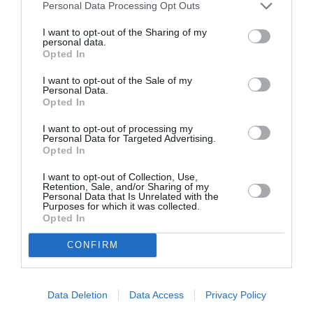
Personal Data Processing Opt Outs
I want to opt-out of the Sharing of my
personal data.
Opted In
I want to opt-out of the Sale of my
Personal Data.
Opted In
4. “Ας συμβιβαστούμε”
I want to opt-out of processing my
Personal Data for Targeted Advertising.
Ο συμβιβασμός είναι η καρδιά των
Opted In
περισσότερων επιτυχημένων σχέσεων. Όταν
I want to opt-out of Collection, Use,
κάποιος θέλει πραγματικά να είναι μαζί σου,
Retention, Sale, and/or Sharing of my
Personal Data that Is Unrelated with the
δέχεται να κάνει υποχωρήσεις, γιατί
Purposes for which it was collected.
Opted In
απλά αισθάνεται ότι αποτελεί μέρος μίας
ομάδας.
CONFIRM
Data Deletion
Data Access
Privacy Policy