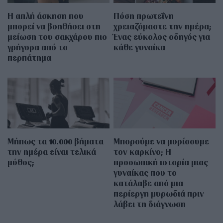
Η απλή άσκηση που
Πόση πρωτεΐνη
μπορεί να βοηθήσει στη
χρειαζόμαστε την ημέρα;
μείωση του σακχάρου πιο
Ένας εύκολος οδηγός για
γρήγορα από το
κάθε γυναίκα
περπάτημα
Μήπως τα 10.000 βήματα
Μπορούμε να μυρίσουμε
την ημέρα είναι τελικά
τον καρκίνο; Η
μύθος;
προσωπική ιστορία μιας
γυναίκας που το
κατάλαβε από μια
περίεργη μυρωδιά πριν
λάβει τη διάγνωση