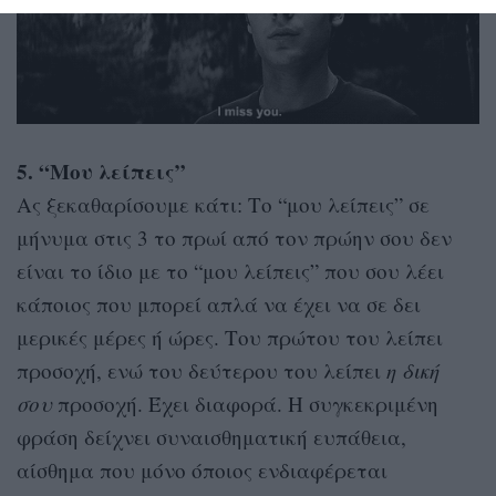
5. “Μου λείπεις”
Ας ξεκαθαρίσουμε κάτι: Το “μου λείπεις” σε
μήνυμα στις 3 το πρωί από τον πρώην σου δεν
είναι το ίδιο με το “μου λείπεις” που σου λέει
κάποιος που μπορεί απλά να έχει να σε δει
μερικές μέρες ή ώρες. Του πρώτου του λείπει
προσοχή, ενώ του δεύτερου του λείπει
η δική
σου
προσοχή. Έχει διαφορά. Η συγκεκριμένη
φράση δείχνει συναισθηματική ευπάθεια,
αίσθημα που μόνο όποιος ενδιαφέρεται