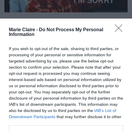
3. “Συγγνώμη”
Marie Claire -
Do Not Process My Personal
Σε κανέναν δεν αρέσει να απολογείται, είτε
Information
φταίει για κάτι είτε όχι. Εάν όμως ο καλός σου
If you wish to opt-out of the sale, sharing to third parties, or
ενδιαφέρεται πραγματικά για εσένα θα σε βάλει
processing of your personal or sensitive information for
πάνω από τον εγωισμό του, γιατί πολύ απλά θα
targeted advertising by us, please use the below opt-out
section to confirm your selection. Please note that after your
θεωρεί πιο σημαντικό να μην σε χάσει από το να
opt-out request is processed you may continue seeing
είναι αυτός που έχει δίκιο.
interest-based ads based on personal information utilized by
us or personal information disclosed to third parties prior to
your opt-out. You may separately opt-out of the further
disclosure of your personal information by third parties on the
IAB’s list of downstream participants. This information may
also be disclosed by us to third parties on the
IAB’s List of
Downstream Participants
that may further disclose it to other
third parties.