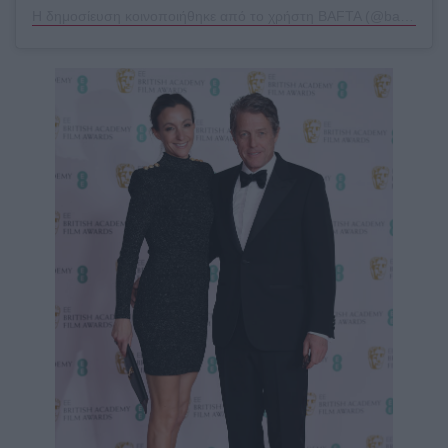
Η δημοσίευση κοινοποιήθηκε από το χρήστη BAFTA (@bafta)