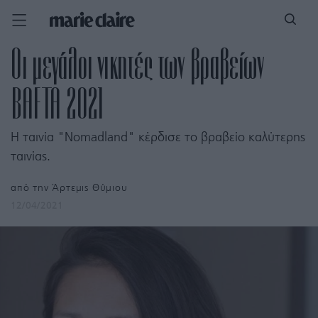
Οι μεγάλοι νικητές των βραβείων
BAFTA 2021
Η ταινία "Nomadland" κέρδισε το βραβείο καλύτερης
ταινίας.
από την
Άρτεμις Θύμιου
12/04/2021