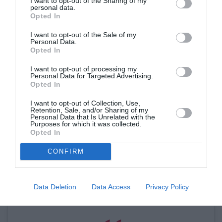
I want to opt-out of the Sharing of my
personal data.
Opted In
I want to opt-out of the Sale of my
Personal Data.
Opted In
Η δημοσίευση κοινοποιήθηκε από το χρήστη BAFTA (@bafta)
I want to opt-out of processing my
Personal Data for Targeted Advertising.
Opted In
Το βραβείο βρετανικής ταινίας κέρδισε η ταινία
I want to opt-out of Collection, Use,
Promising Young Woman
Retention, Sale, and/or Sharing of my
“
” το οποίο κέρδισε
Personal Data that Is Unrelated with the
Purposes for which it was collected.
επίσης στην κατηγορία πρωτότυπου σεναρίου. Ο
Opted In
Anthony Hopkins
πήρε το βραβείο καλύτερου
CONFIRM
The
ηθοποιού για τον ρόλο του στην ταινία “
Father
Yuh-Jung Youn
” και η
του δεύτερου
γυναικείου ρόλου για το “Minari”.
Data Deletion
Data Access
Privacy Policy