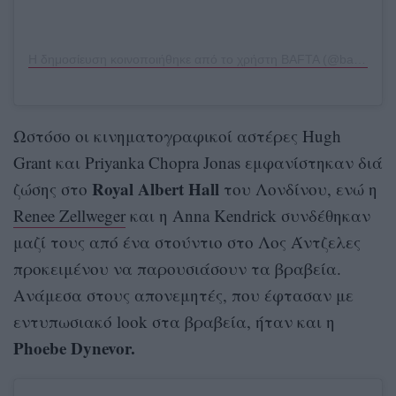
Η δημοσίευση κοινοποιήθηκε από το χρήστη BAFTA (@bafta)
Ωστόσο οι κινηματογραφικοί αστέρες Hugh
Grant και Priyanka Chopra Jonas εμφανίστηκαν διά
Royal Albert Hall
ζώσης στο
του Λονδίνου, ενώ η
Renee Zellweger
και η Anna Kendrick συνδέθηκαν
μαζί τους από ένα στούντιο στο Λος Άντζελες
προκειμένου να παρουσιάσουν τα βραβεία.
Ανάμεσα στους απονεμητές, που έφτασαν με
εντυπωσιακό look στα βραβεία, ήταν και η
Phoebe Dynevor.