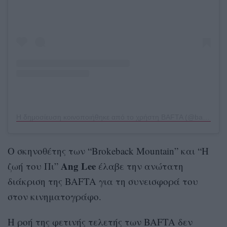
Η δημοσίευση κοινοποιήθηκε από το χρήστη BAFTA (@bafta)
Ο σκηνοθέτης των “Brokeback Mountain” και “Η
Ang Lee
ζωή του Πι”
έλαβε την ανώτατη
διάκριση της BAFTA για τη συνεισφορά του
στον κινηματογράφο.
Η ροή της φετινής τελετής των BAFTA δεν