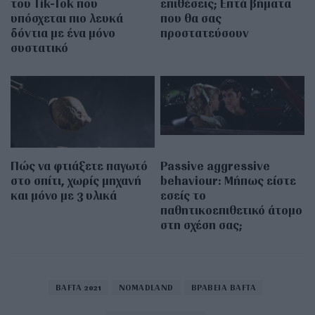
του Tik-Tok που
επιθέσεις; Επτά βήματα
υπόσχεται πιο λευκά
που θα σας
δόντια με ένα μόνο
προστατεύσουν
συστατικό
Πώς να φτιάξετε παγωτό
Passive aggressive
στο σπίτι, χωρίς μηχανή
behaviour: Μήπως είστε
και μόνο με 3 υλικά
εσείς το
παθητικοεπιθετικό άτομο
στη σχέση σας;
BAFTA 2021
NOMADLAND
ΒΡΑΒΕΙΑ BAFTA