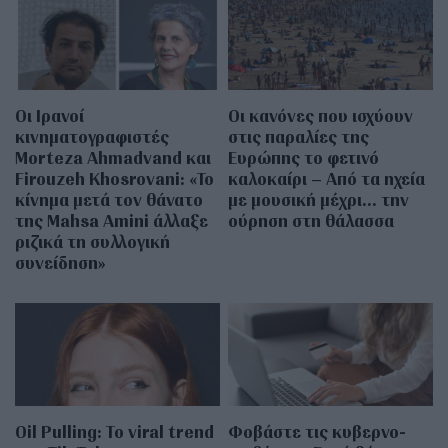
Οι Ιρανοί
Οι κανόνες που ισχύουν
κινηματογραφιστές
στις παραλίες της
Morteza Ahmadvand και
Ευρώπης το φετινό
Firouzeh Khosrovani: «Το
καλοκαίρι – Από τα ηχεία
κίνημα μετά τον θάνατο
με μουσική μέχρι… την
της Mahsa Amini άλλαξε
ούρηση στη θάλασσα
ριζικά τη συλλογική
συνείδηση»
Oil Pulling: To viral trend
Φοβάστε τις κυβερνο-