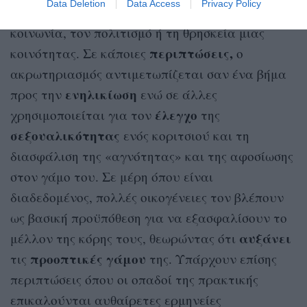
Data Deletion
Data Access
Privacy Policy
Οι λόγοι μπορούν να αναζητηθούν στην
κοινωνία, τον πολιτισμό ή τη θρησκεία μιας
περιπτώσεις,
κοινότητας. Σε κάποιες
ο
ακρωτηριασμός αντιμετωπίζεται σαν ένα βήμα
ενηλικίωση
προς την
ενώ σε άλλες
έλεγχο
χρησιμοποιείται για τον
της
σεξουαλικότητας
ενός κοριτσιού και τη
διασφάλιση της «αγνότητας» και της αφοσίωσης
στον γάμο του. Σε μέρη όπου είναι
διαδεδομένος, πολλές οικογένειες τον βλέπουν
ως βασική προϋπόθεση για να εξασφαλίσουν το
αυξάνει
μέλλον της κόρης τους, θεωρώντας ότι
προοπτικές γάμου
τις
της. Υπάρχουν επίσης
περιπτώσεις όπου οι οπαδοί της πρακτικής
επικαλούνται αυθαίρετες ερμηνείες