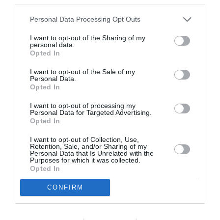
Πού εφαρμόζεται σήμερα
Personal Data Processing Opt Outs
92 χώρες
Αναφορές μιλούν για
του κόσμου, από
I want to opt-out of the Sharing of my
51
νόμους
personal data.
τις οποίες μόλις οι
έχουν
που
Opted In
απαγορεύουν
τον ακρωτηριασμό των
I want to opt-out of the Sale of my
γυναικείων γεννητικών οργάνων. Βρίσκονται
Personal Data.
Opted In
κυρίως στην Αφρική, την Ασία και τη Μέση
Ανατολή. Ωστόσο καταγράφονται κρούσματα
I want to opt-out of processing my
Personal Data for Targeted Advertising.
ακόμα και στην Ευρώπη, ειδικά σε πληθυσμούς
Opted In
μεταναστών, στην Αμερική, ακόμα και στην
I want to opt-out of Collection, Use,
Retention, Sale, and/or Sharing of my
Ωκεανία. Πιο ευάλωτα είναι τα κορίτσια που
Personal Data that Is Unrelated with the
Purposes for which it was collected.
ζουν στη φτώχεια και στις απομακρυσμένες,
Opted In
αγροτικές περιοχές κάθε χώρας.
CONFIRM
Γιατί εφαρμόζεται