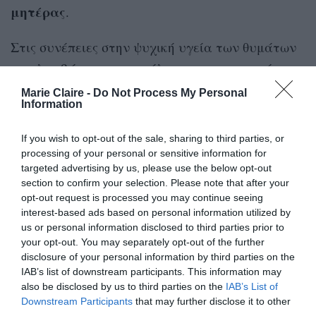
μητέρας
.
Στις συνέπειες στην ψυχική υγεία των θυμάτων
περιλαμβάνονται η απώλεια της εμπιστοσύνης
άγχος
προς τους φροντιστές τους, το
, η
Marie Claire -
Do Not Process My Personal
Information
κατάθλιψη
, η διαταραχή μετατραυματικού
στρες και η χαμηλή αυτοεκτίμηση.
If you wish to opt-out of the sale, sharing to third parties, or
processing of your personal or sensitive information for
targeted advertising by us, please use the below opt-out
section to confirm your selection. Please note that after your
opt-out request is processed you may continue seeing
interest-based ads based on personal information utilized by
Πέρα από το ότι είναι μια εξαιρετικά
επώδυνη διαδικασία, ο ακρωτηριασμός
us or personal information disclosed to third parties prior to
των γυναικείων γεννητικών οργάνων
your opt-out. You may separately opt-out of the further
δεν έχει κανένα απολύτως όφελος για
disclosure of your personal information by third parties on the
την υγεία αλλά μπορεί να προκαλέσει
IAB’s list of downstream participants. This information may
μια σειρά βραχυπρόθεσμων και
also be disclosed by us to third parties on the
IAB’s List of
μακροπρόθεσμων προβλημάτων.
Downstream Participants
that may further disclose it to other
third parties.