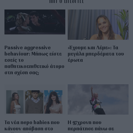
Passive aggressive
«Έχουμε και Λέμε»: Τα
behaviour: Μήπως είστε
μεγάλα μπερδέματα του
εσείς το
έρωτα
παθητικοεπιθετικό άτομο
στη σχέση σας;
Τα νέα nepo babies που
Η 97χρονη που
κάνουν απόβαση στο
περπάτησε πάνω σε