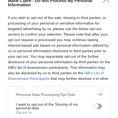
Marie Claire -
Do Not Process My Personal
αν κρίνουμε από το περιεχόμενό της,
Information
περιμένουμε να δούμε ένα μεγάλο οικογενειακό
If you wish to opt-out of the sale, sharing to third parties, or
δράμα να εκτυλίσσεται μπροστά στα μάτια μας.
processing of your personal or sensitive information for
targeted advertising by us, please use the below opt-out
Ο εξωτερικός παραγωγός Michael Ellenbger είχε
section to confirm your selection. Please note that after your
opt-out request is processed you may continue seeing
αναφερθεί στις εξελίξεις γύρω από τον
interest-based ads based on personal information utilized by
χαρακτήρα της Alex, ιδίως μετά τη συμφωνία
us or personal information disclosed to third parties prior to
your opt-out. You may separately opt-out of the further
για συγχώνευση που πέτυχε εξαπατώντας τον
disclosure of your personal information by third parties on the
Paul Marks (Jon Hamm). Συγκεκριμένα, είχε πει
IAB’s list of downstream participants. This information may
υπαρξιακό
ότι η Alex θα ζήσει το
της δράμα στη
also be disclosed by us to third parties on the
IAB’s List of
Downstream Participants
that may further disclose it to other
νέα σεζόν και σίγουρα σε αυτό θα συμβάλει και
third parties.
ο πατέρας της.
Personal Data Processing Opt Outs
Η νέα σεζόν θα αποτελείται από δέκα επεισόδια
I want to opt-out of the Sharing of my
personal data.
και είναι προγραμματισμένο να κάνει πρεμιέρα
Opted In