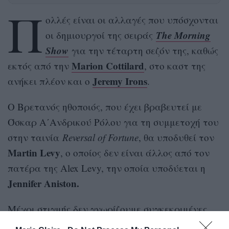
Π
ολλές είναι οι αλλαγές που υπόσχονται
The Morning
οι δημιουργοί της σειράς
Show
για την τέταρτη σεζόν της, καθώς
Marion Cottilard
εκτός από την
, στο καστ της
Jeremy Irons
ανήκει πλέον και ο
.
O Βρετανός ηθοποιός, που έχει βραβευτεί με
Όσκαρ Α΄Ανδρικού Ρόλου για τη συμμετοχή του
στην ταινία
Reversal of Fortune
, θα υποδυθεί τον
Martin Levy
, ο οποίος δεν είναι άλλος από τον
πατέρα της Alex Levy, την οποία υποδύεται η
Jennifer Aniston.
Μέχρι στιγμής δεν γνωρίζουμε συγκεκριμένες
λεπτομέρειες για το ρόλο του στη σειρά, ωστόσο