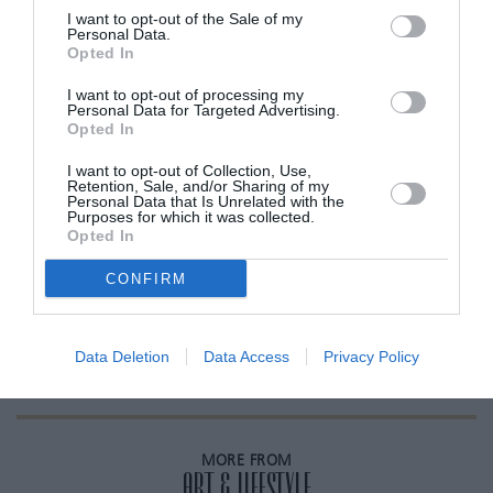
τον Νοέμβριο, όμως τα γυρίσματα δεν έχουν
I want to opt-out of the Sale of my
ξεκινήσει ακόμα και η αναμονή γίνεται όλο και
Personal Data.
Opted In
πιο συναρπαστική για τους φαν της.
I want to opt-out of processing my
Personal Data for Targeted Advertising.
ADVERTISEMENT - CONTINUE READING BELOW
Opted In
I want to opt-out of Collection, Use,
Retention, Sale, and/or Sharing of my
RELATED STORY
Personal Data that Is Unrelated with the
Purposes for which it was collected.
Opted In
CONFIRM
H Marion Cottilard θα παίξει στην 4η
σεζόν The Morning Show
Data Deletion
Data Access
Privacy Policy
MORE FROM
ART & LIFESTYLE