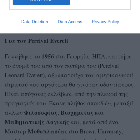
Data Deletion
Data Access
Privacy Policy
Για τον Percival Everett
1956
Γεννήθηκε το
στη Γεωργία, ΗΠΑ, και πήρε
το όνομά του από τον πατέρα του (Percival
Leonard Everett), αξιωματούχο του αμερικανικού
στρατού που αργότερα θα γινόταν οδοντίατρος.
Είναι απόγονος σκλάβων, από την πλευρά της
προγιαγιάς του. Έκανε πλήθος σπουδών, μεταξύ
Φιλοσοφίας
Βιοχημείας
άλλων
,
και
Μαθηματικής
Λογικής
και, μετά από ένα
Μυθοπλασίας
Μάστερ
στο Brown University,