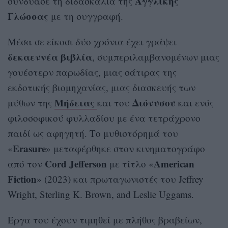
Αγγλικής
συνδύασε τη διδασκαλία της
Γλώσσας
με τη συγγραφή.
Μέσα σε είκοσι δύο χρόνια έχει γράψει
δεκαεννέα βιβλία
, συμπεριλαμβανομένων μιας
γουέστερν παρωδίας, μιας σάτιρας της
εκδοτικής βιομηχανίας, μιας διασκευής των
Μήδειας
Διόνυσου
μύθων της
και του
και ενός
φιλοσοφικού φυλλαδίου με ένα τετράχρονο
παιδί ως αφηγητή. Το μυθιστόρημά του
Erasure
«
» μεταφέρθηκε στον κινηματογράφο
Cord Jefferson
American
από τον
με τίτλο «
Fiction
» (2023) και πρωταγωνιστές του Jeffrey
Wright, Sterling K. Brown, and Leslie Uggams.
Έργα του έχουν τιμηθεί με πλήθος βραβείων,