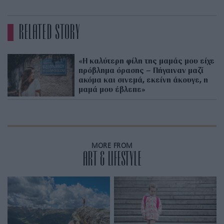
RELATED STORY
«Η καλύτερη φίλη της μαμάς μου είχε
πρόβλημα όρασης – Πήγαιναν μαζί
ακόμα και σινεμά, εκείνη άκουγε, η
μαμά μου έβλεπε»
MORE FROM
ART & LIFESTYLE