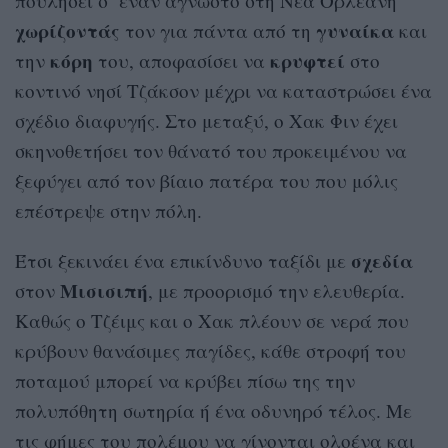
πουλήσει σ’ έναν άγνωστο στη Νέα Ορλεάνη
χωρίζοντάς
γυναίκα
τον για πάντα από τη
και
κόρη
κρυφτεί
την
του, αποφασίσει να
στο
κοντινό νησί Τζάκσον μέχρι να καταστρώσει ένα
σχέδιο διαφυγής. Στο μεταξύ, ο Χακ Φιν έχει
σκηνοθετήσει τον θάνατό του προκειμένου να
ξεφύγει από τον βίαιο πατέρα του που μόλις
επέστρεψε στην πόλη.
σχεδία
Έτσι ξεκινάει ένα επικίνδυνο ταξίδι με
Μισισιπή
στον
, με προορισμό την ελευθερία.
Καθώς ο Τζέιμς και ο Χακ πλέουν σε νερά που
κρύβουν θανάσιμες παγίδες, κάθε στροφή του
ποταμού μπορεί να κρύβει πίσω της την
πολυπόθητη σωτηρία ή ένα οδυνηρό τέλος. Με
τις φήμες του πολέμου να γίνονται ολοένα και