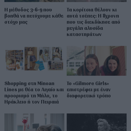
Η μέθοδος 3-6-9 που
Τα κορίτσια θέλουν κι
βοηθά να πετύχουμε κάθε
αυτά τσέπες: Η 8χρονη
στόχο μας
που τις διεκδίκησε από
μεγάλη αλυσίδα
καταστημάτων
Shopping στη Minoan
Το «Gilmore Girls»
Lines με θέα το Αιγαίο και
επιστρέφει με έναν
προορισμό τη Μήλο, το
διαφορετικό τρόπο
Ηράκλειο ή τον Πειραιά