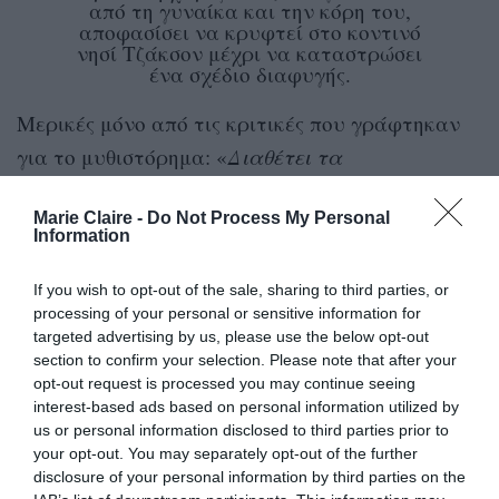
από τη γυναίκα και την κόρη του,
αποφασίσει να κρυφτεί στο κοντινό
νησί Τζάκσον μέχρι να καταστρώσει
ένα σχέδιο διαφυγής.
Μερικές μόνο από τις κριτικές που γράφτηκαν
για το μυθιστόρημα: «
Διαθέτει τα
χαρακτηριστικά και τη δυνατότητα να γίνει
Marie Claire -
Do Not Process My Personal
κλασικό
» (The Sunday Times),
Information
«
Αριστουργηματικό μέχρι την τελευταία λέξη
»
(The Observer), «
Το έργο ενός Αμερικανού
If you wish to opt-out of the sale, sharing to third parties, or
processing of your personal or sensitive information for
δεξιοτέχνη στο απόγειο της δύναμής του
»
targeted advertising by us, please use the below opt-out
(Financial Times).
section to confirm your selection. Please note that after your
opt-out request is processed you may continue seeing
interest-based ads based on personal information utilized by
us or personal information disclosed to third parties prior to
your opt-out. You may separately opt-out of the further
disclosure of your personal information by third parties on the