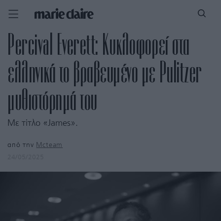
Percival Everett: Κυκλοφορεί στα
ελληνικά το βραβευμένο με Pulitzer
μυθιστόρημά του
Με τίτλο «James».
από την
Mcteam
24/05/2025