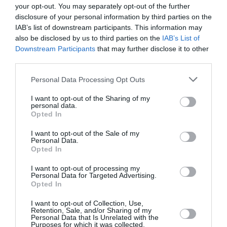
your opt-out. You may separately opt-out of the further
φρεσκάδας.
disclosure of your personal information by third parties on the
IAB’s list of downstream participants. This information may
Face mists και toners
also be disclosed by us to third parties on the
IAB’s List of
Downstream Participants
that may further disclose it to other
third parties.
mists
toners
Τα δροσερά
και
προσφέρουν άμεση
ανακούφιση από τη ζέστη. Ένας ψεκασμός αρκεί
Personal Data Processing Opt Outs
για να δροσίσει και να καταπραΰνει την
I want to opt-out of the Sharing of my
personal data.
επιδερμίδα.
Opted In
Face rollers και gua sha
I want to opt-out of the Sale of my
Personal Data.
Opted In
I want to opt-out of processing my
Personal Data for Targeted Advertising.
Opted In
@albina
Frozen Gua Sha 🧊💗
#skin
I want to opt-out of Collection, Use,
#skincare
#skincareroutine
#guasha
♬
Retention, Sale, and/or Sharing of my
original sound – GatoN3
Personal Data that Is Unrelated with the
Purposes for which it was collected.