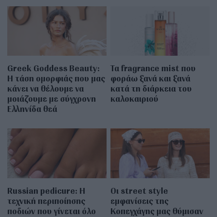
Greek Goddess Beauty:
Τα fragrance mist που
Η τάση ομορφιάς που μας
φοράω ξανά και ξανά
κάνει να θέλουμε να
κατά τη διάρκεια του
μοιάζουμε με σύγχρονη
καλοκαιριού
Ελληνίδα θεά
Russian pedicure: Η
Οι street style
τεχνική περιποίησης
εμφανίσεις της
ποδιών που γίνεται όλο
Κοπεγχάγης μας θύμισαν