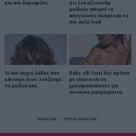
και πιο δημοφιλής
ότι ένα αξεσουάρ
μαλλιών μπορεί να
απογειώσει ακόμη και το
πιο απλό look
Το πιο συχνό λάθος που
Baby oil: Γιατί δεν πρέπει
κάνουμε όταν λούζουμε
με τίποτα να το
τα μαλλιά μας
χρησιμοποιήσετε για
σκοπούς μαυρίσματος
SKINCARE
ΨΥΓΕΙΟ SKINCARE