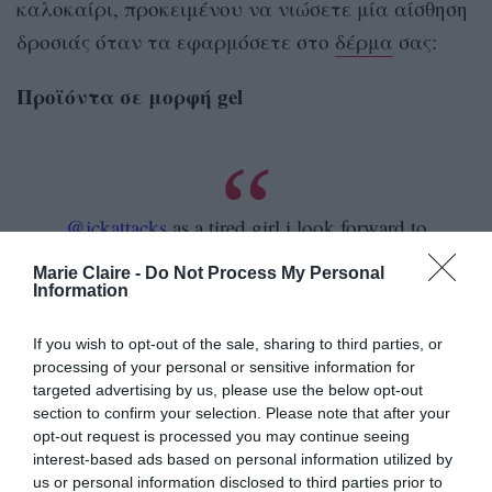
καλοκαίρι, προκειμένου να νιώσετε μία αίσθηση
δροσιάς όταν τα εφαρμόσετε στο
δέρμα
σας:
Προϊόντα σε μορφή gel
@jckattacks
as a tired girl i look forward to
this moment every morning
#rhode
#rhodeskin
#haileybieber
#eyepatches
Marie Claire -
Do Not Process My Personal
#l
@rhode skin @Hailey Bieber
♬ Favorite
Information
Girl x Show Me – Takumii
If you wish to opt-out of the sale, sharing to third parties, or
Οι gel κρέμες, οι μάσκες υδρογέλης, τα
eye
processing of your personal or sensitive information for
patches
και η αλόη βέρα γίνονται ακόμη πιο
targeted advertising by us, please use the below opt-out
section to confirm your selection. Please note that after your
δροσιστικά όταν φυλάσσονται στο ψυγείο.
opt-out request is processed you may continue seeing
μείωση του
Βοηθούν προσωρινά στη
interest-based ads based on personal information utilized by
us or personal information disclosed to third parties prior to
πρηξίματος
αίσθηση
και χαρίζουν άμεση