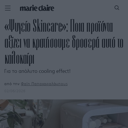
«Ψυγείο Skincare»: Ποια προϊόντα
αξίζει να κρατήσουμε δροσερά αυτό το
καλοκαίρι
Για το απόλυτο cooling effect!
από την
Φαίη Παπαχαραλάμπους
02/06/2026