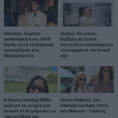
Rihanna: Χορεύει
Sydney Sweeney:
αισθησιακά στον A$AP
Ποζάρει με λευκά
Rocky κατά τη διάρκεια
δαντελένια εσώρουχα για
κρουαζιέρας στα
νέα καμπάνια του brand
Μπαρμπέιντος
της
H Emma Heming Willis
Nicole Kidman, Zoe
μιλά για τις ενοχές που
Saldaña και Katy Perry
ένιωσε όταν γιόρτασε τα
στη Μύκονο – Εικόνες
50α γενέθλιά της