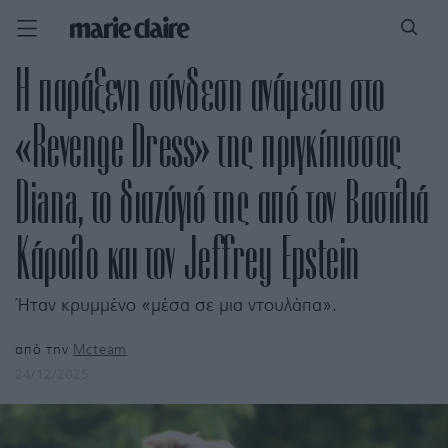
Η παράξενη σύνδεση ανάμεσα στο
«Revenge Dress» της πριγκίπισσας
Diana, το διαζύγιό της από τον Βασιλιά
Κάρολο και τον Jeffrey Epstein
Ήταν κρυμμένο «μέσα σε μια ντουλάπα».
από την
Mcteam
24/12/2025