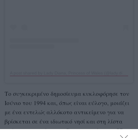
A post shared by Lady Diana, Princess of Wales (@lady.diana._)
Το συγκεκριμένο δημοσίευμα κυκλοφόρησε τον
Ιούνιο του 1994 και, όπως είναι εύλογο, μοιάζει
με ένα εντελώς αλλόκοτο αντικείμενο για να
βρίσκεται σε ένα ιδιωτικό νησί και στη λίστα
ενός κατηγορούμενου. Όπως αναφέρει το
GB