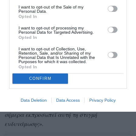
Πάντως, η διαχρονική δύναμη του φορέματος
I want to opt-out of the Sale of my
Personal Data.
αποδείχθηκε και πρόσφατα, όταν τον Νοέμβριο
Opted In
του 2025 το Μουσείο Grévin παρουσίασε ένα
I want to opt-out of processing my
θρυλικό
κέρινο ομοίωμα της Diana φορώντας το
Personal Data for Targeted Advertising.
Opted In
revenge dress.
Σε ανακοίνωσή του, το μουσείο
I want to opt-out of Collection, Use,
εξήγησε:
«Το Grévin επέλεξε το εμβληματικό
Retention, Sale, and/or Sharing of my
Personal Data that Is Unrelated with the
revenge dress: το μαύρο, στράπλες φόρεμα που
Purposes for which it was collected.
Opted In
φόρεσε το βράδυ μετά τη δημόσια παραδοχή
της απιστίας από τον πρίγκιπα Charles. Ήταν
CONFIRM
τολμηρό, κομψό και εντελώς απρόσμενο. Εκείνο
το βράδυ, το φόρεμα έγινε σύμβολο
Data Deletion
Data Access
Privacy Policy
αυτοπεποίθησης και ελευθερίας — και μέχρι
σήμερα εκπροσωπεί αυτή τη στιγμή
ενδυνάμωσης».