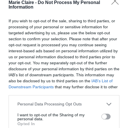
News
, το αποκόμμα εντοπίστηκε «
κρυμμένο
Marie Claire -
Do Not Process My Personal
Information
μέσα σε μια ντουλάπα»
.
If you wish to opt-out of the sale, sharing to third parties, or
Το ανανεωμένο ενδιαφέρον γύρω από τη σχέση
processing of your personal or sensitive information for
του πρώην πρίγκιπα Andrew με τον Epstein
targeted advertising by us, please use the below opt-out
section to confirm your selection. Please note that after your
φέρεται να ανάγκασε τον Βασιλιά Κάρολο να
opt-out request is processed you may continue seeing
προχωρήσει σε αλλαγές εντός της βασιλικής
interest-based ads based on personal information utilized by
us or personal information disclosed to third parties prior to
οικογένειας. Εκτός από την έξωση του αδελφού
your opt-out. You may separately opt-out of the further
του, ο μονάρχης του αφαίρεσε και τους
disclosure of your personal information by third parties on the
τελευταίους βασιλικούς τίτλους που
IAB’s list of downstream participants. This information may
also be disclosed by us to third parties on the
IAB’s List of
διατηρούσε. Πλέον δεν φέρει τον τίτλο του
Downstream Participants
that may further disclose it to other
Δούκα του York, ενώ σύμφωνα με πληροφορίες
third parties.
θα εγκαταλείψει το Royal Lodge στο Windsor και
Personal Data Processing Opt Outs
θα μετακομίσει προσωρινά σε ακίνητο στο
I want to opt-out of the Sharing of my
κτήμα Sandringham το 2026.
personal data.
Opted In