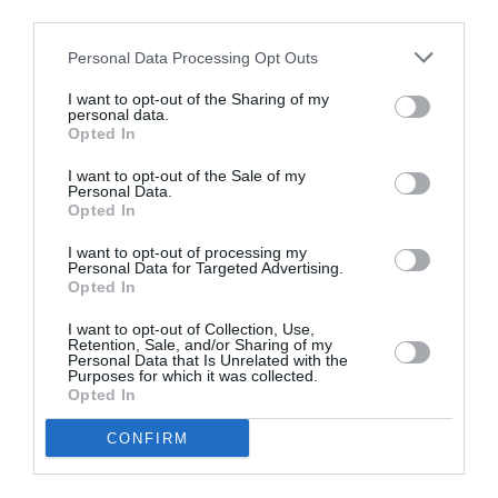
third parties.
Η συλλογή του οίκου Balenciaga κυριαρχεί με τις
Personal Data Processing Opt Outs
χαρακτηριστικές σιλουέτες του: υπερμεγέθη
I want to opt-out of the Sharing of my
παλτό, γλυπτικές τσάντες και αυστηρά
personal data.
Opted In
κοψίματα δημιουργούν έναν διάλογο με τους
χρυσούς γύψινους θόλους και τις ρετρό
I want to opt-out of the Sale of my
Personal Data.
ταπετσαρίες του χώρου. Οι υφές ξεχειλίζουν
Opted In
πολυτέλεια – τεχνητές γούνες σε φωτεινό
I want to opt-out of processing my
Personal Data for Targeted Advertising.
κόκκινο, μοτίβα σε καφέ ζιγκ-ζαγκ και
Opted In
υφάσματα με ρευστή λάμψη που αποπνέουν
I want to opt-out of Collection, Use,
δραματικότητα. Εκρήξεις χρώματος, όπως το
Retention, Sale, and/or Sharing of my
Personal Data that Is Unrelated with the
έντονο φούξια και το καμένο πορτοκαλί,
Purposes for which it was collected.
Opted In
ανανεώνουν τη διαχρονική παλέτα με φρέσκια
ένταση.
CONFIRM