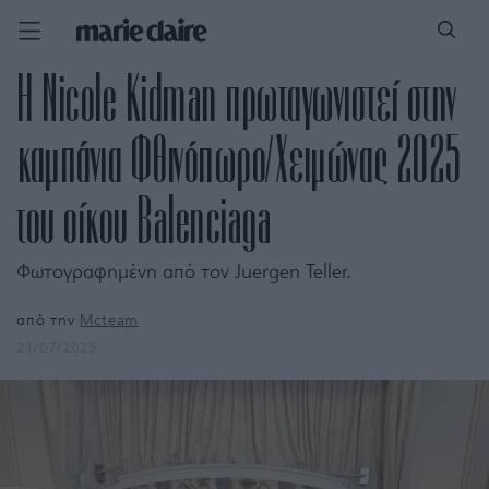
Η Nicole Kidman πρωταγωνιστεί στην
καμπάνια Φθινόπωρο/Χειμώνας 2025
του οίκου Balenciaga
Φωτογραφημένη από τον Juergen Teller.
από την
Mcteam
21/07/2025