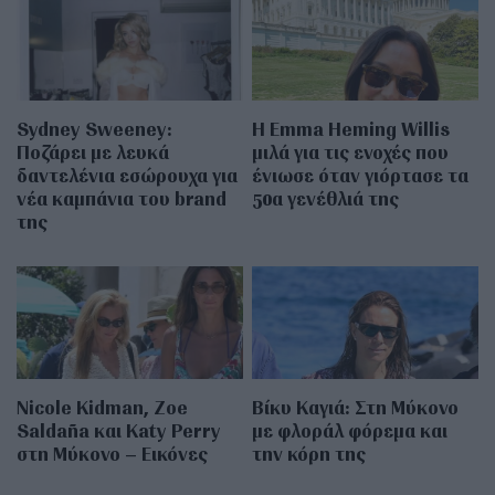
Sydney Sweeney:
H Emma Heming Willis
Ποζάρει με λευκά
μιλά για τις ενοχές που
δαντελένια εσώρουχα για
ένιωσε όταν γιόρτασε τα
νέα καμπάνια του brand
50α γενέθλιά της
της
Nicole Kidman, Zoe
Βίκυ Καγιά: Στη Μύκονο
Saldaña και Katy Perry
με φλοράλ φόρεμα και
στη Μύκονο – Εικόνες
την κόρη της