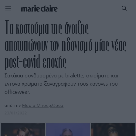
Τα κοστούμια της άνοιξης
αποτυπώνουν τον ηδονισμό μίας νέας
post-covid εποχής
Σακάκια συνδυασμένα με bralette, σκισίματα και
έντονα χρώματα ξαναγράφουν τους κανόνες του
officewear.
από την
Μαρία Μπουρλέσσα
23/01/2022