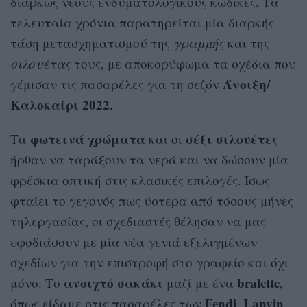
διαρκώς νέους ενδυματολογικούς κώδικες. Τα
τελευταία χρόνια παρατηρείται μία διαρκής
τάση μετασχηματισμού της
γραμμής
και της
σιλουέτας
τους, με αποκορύφωμα τα σχέδια που
Άνοιξη/
γέμισαν τις πασαρέλες για τη σεζόν
Καλοκαίρι 2022.
φωτεινά χρώματα
σέξι σιλουέτες
Τα
και οι
ήρθαν να ταράξουν τα νερά και να δώσουν μία
φρέσκια οπτική στις κλασικές επιλογές. Ίσως
φταίει το γεγονός πως ύστερα από τόσους μήνες
τηλεργασίας, οι σχεδιαστές θέλησαν να μας
εφοδιάσουν με μία νέα γενιά εξελιγμένων
σχεδίων για την επιστροφή στο γραφείο και όχι
ανοιχτό σακάκι
bralette
μόνο. Το
μαζί με ένα
,
Fendi
Lanvin
όπως είδαμε στις πασαρέλες των
,