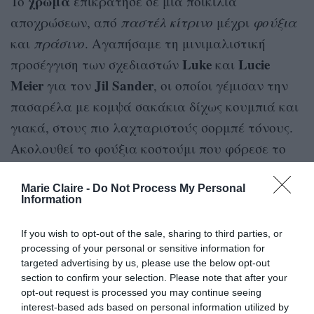
χρώμα
To
επικράτησε σε μία ποικιλία
αποχρώσεων, από
παστέλ κίτρινο
μέχρι
φούξια
και
πράσινο
. Αγαπήσαμε τη μινιμαλιστική
Luke
Lucie
προσέγγιση των σχεδιαστών
και
Meier
Jil Sander
για τον
, οι οποίοι γέμισαν την
πασαρέλα με κομψά σακάκια δίχως κουμπιά και
γιακά, στους πιο λαχταριστούς σορμπέ τόνους.
Ακολουθεί το φούξια κοστούμι που φόρεσε το
Naomi Campbell
supermodel των 90s,
, στο
Versace
ντεφιλέ της
αλλά και το καταπράσινο
Marie Claire -
Do Not Process My Personal
Information
με μεταλλιζέ υφή, που είδαμε στην καλοκαιρινή
Christian Siriano
συλλογή του
.
If you wish to opt-out of the sale, sharing to third parties, or
processing of your personal or sensitive information for
targeted advertising by us, please use the below opt-out
section to confirm your selection. Please note that after your
opt-out request is processed you may continue seeing
interest-based ads based on personal information utilized by