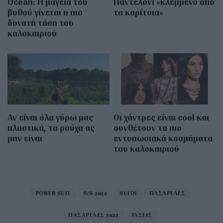
Οcean: Η μαγεία του
Παντελόνι «κλεμμένο από
βυθού γίνεται η πιο
τα κορίτσια»
δυνατή τάση του
καλοκαιριού
Αν είναι όλα γύρω μας
Οι χάντρες είναι cool και
πλαστικά, τα ρούχα ας
συνθέτουν τα πιο
μην είναι
εντυπωσιακά κοσμήματα
του καλοκαιριού
POWER SUIT
S/S 2022
SUITS
ΠΑΣΑΡΕΛΕΣ
ΠΑΣΑΡΕΛΕΣ 2022
ΤΑΣΕΙΣ