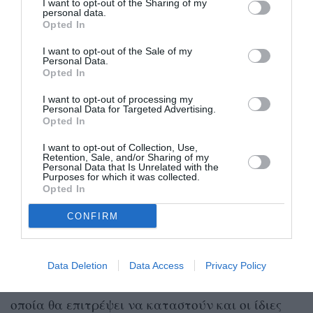
I want to opt-out of the Sharing of my
personal data.
δεδομένα που έχουμε στη διάθεσή μας, οι
Opted In
καταστροφές από τις πυρκαγιές στο Μάτι και
I want to opt-out of the Sale of my
την Εύβοια, τα τελευταία χρόνια, φαίνεται να
Personal Data.
Opted In
έχουν πλήξει σε μεγαλύτερο βαθμό τις γυναίκες
και τα κορίτσια των περιοχών αυτών.
I want to opt-out of processing my
Personal Data for Targeted Advertising.
Opted In
Σε συνδυασμό με τη δυσκολία διατήρησης της
I want to opt-out of Collection, Use,
ενεργειακής ασφάλειας, την εξασφάλιση
Retention, Sale, and/or Sharing of my
Personal Data that Is Unrelated with the
πόσιμου νερού και τη μεγέθυνση του ψηφιακού
Purposes for which it was collected.
Opted In
χάσματος ανδρών γυναικών, τα ζητήματα που
CONFIRM
αναδεικνύονται από την έκθεση αυτή
αναδεικνύουν τη σημασία καταπολέμησης των
στερεοτύπων και των προκαταλήψεων που
Data Deletion
Data Access
Privacy Policy
εμποδίζουν την ενδυνάμωση των γυναικών, η
οποία θα επιτρέψει να καταστούν και οι ίδιες