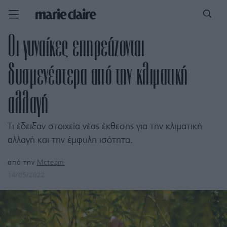
Οι γυναίκες επηρεάζονται
δυσμενέστερα από την κλιματική
αλλαγή
Τι έδειξαν στοιχεία νέας έκθεσης για την κλιματική
αλλαγή και την έμφυλη ισότητα.
από την
Mcteam
14/05/2022