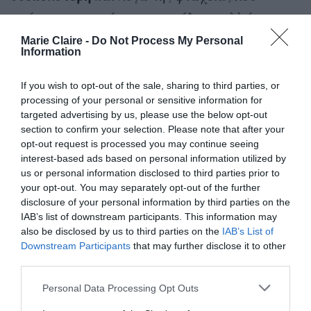
εκείνες πιο συχνά αντιμετωπίζουν, αλλά και
λόγω της αύξησης των φαινομένων έμφυλης
Marie Claire -
Do Not Process My Personal
Information
βίας
που παρουσιάζεται κατά τις περιόδους
αυτές. Οι προκλήσεις αυτές, μάλιστα, δεν
If you wish to opt-out of the sale, sharing to third parties, or
αφορούν μόνο τις γυναίκες σε αναπτυσσόμενες
processing of your personal or sensitive information for
targeted advertising by us, please use the below opt-out
αρκετές περιοχές
χώρες, αλλά και σε
section to confirm your selection. Please note that after your
ανεπτυγμένων κρατών
, όπως φυσικά και στην
opt-out request is processed you may continue seeing
interest-based ads based on personal information utilized by
Ελλάδα. Σύμφωνα με στοιχεία που μοιράστηκε
us or personal information disclosed to third parties prior to
η Δρ Ζ. Δημαδάμα, Διδάσκουσα (ΕΔΙΠ) στο
your opt-out. You may separately opt-out of the further
Τμήμα Διεθνών, Ευρωπαϊκών και
disclosure of your personal information by third parties on the
IAB’s list of downstream participants. This information may
Περιφερειακών Σπουδών και Επιστημονική
also be disclosed by us to third parties on the
IAB’s List of
Συνεργάτης του Ε.Κε.Π.Ε.Κ,. κατά την
Downstream Participants
that may further disclose it to other
third parties.
παρουσίαση της έκθεσης στο Inclusivity Lounge
του Women On Top, στο πλαίσιο του Delphi
Personal Data Processing Opt Outs
Economic Forum 2022, παρά τα περιορισμένα