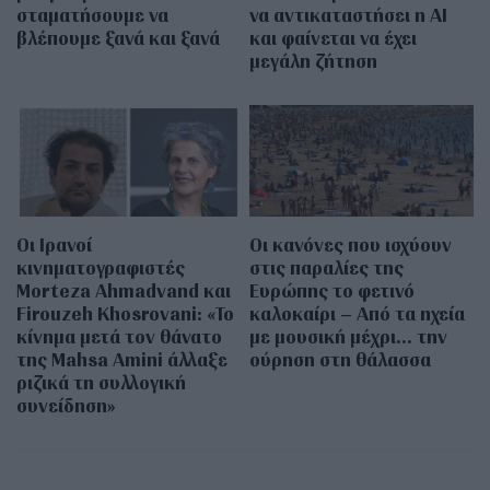
σταματήσουμε να
να αντικαταστήσει η AI
βλέπουμε ξανά και ξανά
και φαίνεται να έχει
μεγάλη ζήτηση
Οι Ιρανοί
Οι κανόνες που ισχύουν
κινηματογραφιστές
στις παραλίες της
Morteza Ahmadvand και
Ευρώπης το φετινό
Firouzeh Khosrovani: «Το
καλοκαίρι – Από τα ηχεία
κίνημα μετά τον θάνατο
με μουσική μέχρι… την
της Mahsa Amini άλλαξε
ούρηση στη θάλασσα
ριζικά τη συλλογική
συνείδηση»