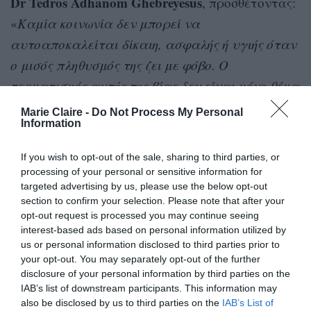
Dr Tedros Adhanom Ghebreyesus
, προσθέτοντας:
«
Καμία κοινωνία δεν μπορεί να
αυτοαποκαλείται δίκαιη, ασφαλής ή υγιής όταν
ο μισός πληθυσμός της ζει με φόβο. Ο
τερματισμός αυτής της βίας δεν είναι μόνο θέμα
πολιτικής, είναι επίσης θέμα αξιοπρέπειας,
Marie Claire -
Do Not Process My Personal
Information
ισότητας και ανθρώπινων δικαιωμάτων. Πίσω
από κάθε στατιστική βρίσκεται μια γυναίκα ή
If you wish to opt-out of the sale, sharing to third parties, or
ένα κορίτσι που η ζωή της άλλαξε για πάντα. Η
processing of your personal or sensitive information for
targeted advertising by us, please use the below opt-out
ενδυνάμωση των γυναικών και των κοριτσιών
section to confirm your selection. Please note that after your
δεν είναι προαιρετική, είναι προϋπόθεση για
opt-out request is processed you may continue seeing
την ειρήνη, την ανάπτυξη και την υγεία. Ένας
interest-based ads based on personal information utilized by
us or personal information disclosed to third parties prior to
ασφαλέστερος κόσμος για τις γυναίκες είναι
your opt-out. You may separately opt-out of the further
ένας καλύτερος κόσμος για όλους
».
disclosure of your personal information by third parties on the
IAB’s list of downstream participants. This information may
also be disclosed by us to third parties on the
IAB’s List of