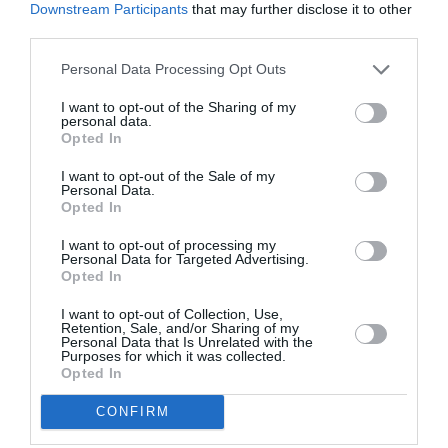
Downstream Participants
that may further disclose it to other
third parties.
«Η ενδυνάμωση των γυναικών και των
Personal Data Processing Opt Outs
κοριτσιών δεν είναι προαιρετική, είναι
προϋπόθεση για την ειρήνη, την
I want to opt-out of the Sharing of my
ανάπτυξη και την υγεία. Ένας
personal data.
ασφαλέστερος κόσμος για τις γυναίκες
Opted In
είναι ένας καλύτερος κόσμος για
όλους», Dr Tedros Adhanom Ghebreyesus,
I want to opt-out of the Sale of my
Personal Data.
γενικός διευθυντής του ΠΟΥ
Opted In
Να σημειωθεί εδώ ότι η νέα αναφορά
I want to opt-out of processing my
Personal Data for Targeted Advertising.
Διεθνούς Ημέρας για
κυκλοφόρησε ενόψει της
Opted In
την Εξάλειψη της Βίας κατά των Γυναικών
I want to opt-out of Collection, Use,
συνέχεια
αναφοράς
(25/11), σε
που είχε
Retention, Sale, and/or Sharing of my
Personal Data that Is Unrelated with the
Purposes for which it was collected.
2021
δημοσιευτεί το
. Προέκυψε από την
Opted In
ανάλυση στοιχείων της περιόδου 2000-2023, που
CONFIRM
συγκεντρώθηκαν από 168 χώρες από όλο τον