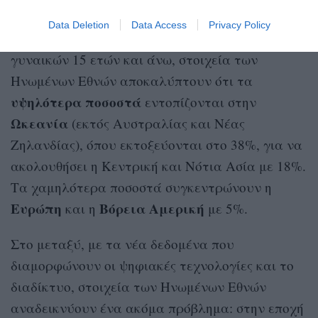
κόσμο.
Data Deletion
Data Access
Privacy Policy
Σε ό,τι αφορά την ενδοοικογενειακή βία κατά
γυναικών 15 ετών και άνω, στοιχεία των
Ηνωμένων Εθνών αποκαλύπτουν ότι τα
υψηλότερα
ποσοστά
εντοπίζονται στην
Ωκεανία
(εκτός Αυστραλίας και Νέας
Ζηλανδίας), όπου εκτοξεύονται στο 38%, για να
ακολουθήσει η Κεντρική και Νότια Ασία με 18%.
Τα χαμηλότερα ποσοστά συγκεντρώνουν η
Ευρώπη
Βόρεια
Αμερική
και η
με 5%.
Στο μεταξύ, με τα νέα δεδομένα που
διαμορφώνουν οι ψηφιακές τεχνολογίες και το
διαδίκτυο, στοιχεία των Ηνωμένων Εθνών
αναδεικνύουν ένα ακόμα πρόβλημα: στην εποχή