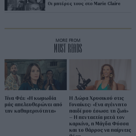
Οι μητέρες τους στο Μarie Claire
MORE FROM
MUST READS
Τίνα Φέι: «Η κωμωδία
Η Δώρα Χρυσικού στις
μάς απελευθερώνει από
Γυναίκες: «Ενα αγέννητο
την καθημερινότητα»
παιδί μου έσωσε τη ζωή»
– Η πενταετία μετά τον
καρκίνο, η Μάγδα Φύσσα
και το θάρρος να παίρνεις