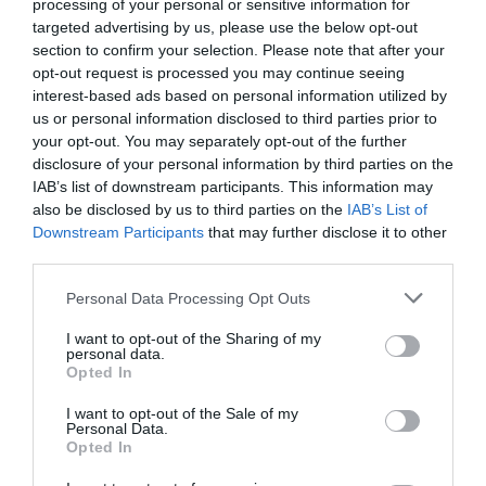
περίπου σε 35 ασκούς αίματος και 20 ασκούς
processing of your personal or sensitive information for
targeted advertising by us, please use the below opt-out
αιμοπεταλίων. Αν και έχουν περιοριστεί σε
section to confirm your selection. Please note that after your
μεγάλο βαθμό οι δραστηριότητες του
opt-out request is processed you may continue seeing
interest-based ads based on personal information utilized by
νοσοκομείου, όπως τα προγραμματισμένα
us or personal information disclosed to third parties prior to
χειρουργεία, οι ανάγκες σε αίμα είναι
your opt-out. You may separately opt-out of the further
disclosure of your personal information by third parties on the
νοσηλείας
COVID-
αυξημένες λόγω
ασθενών με
IAB’s list of downstream participants. This information may
19
.
also be disclosed by us to third parties on the
IAB’s List of
Downstream Participants
that may further disclose it to other
δωρίσετε
»Μπορείτε να
λίγο αίμα:
third parties.
Personal Data Processing Opt Outs
Αιμοδοσία
»1. Σε οποιαδήποτε
, εθελοντικά
11786
I want to opt-out of the Sharing of my
στον κωδικό
(Δίκτυο Εθελοντών
personal data.
Αιμοπεταλιοδοτών) ή δίνοντας στο όνομα
Opted In
συγκεκριμένου ασθενή και να ζητήσετε να
I want to opt-out of the Sale of my
Personal Data.
σταλεί στην Αιμοδοσία του νοσοκομείου μας
Opted In
(Γεώργιος Παπανικολάου).