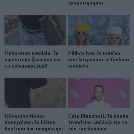
γκαρνταρόμπα
Fisherman sandals: Tα
Pillbox hat: Το καπέλο
ωραιότερα ζευγάρια για
που λατρεύουν οι fashion
το καλοκαίρι 2026
insiders
Εβδομάδα Μόδας
Cate Blanchett: Το denim
Κοπεγχάγης: Το kitten
trend που επέλεξε για τη
heel που δεν περιμέναμε
νέα της δημόσια