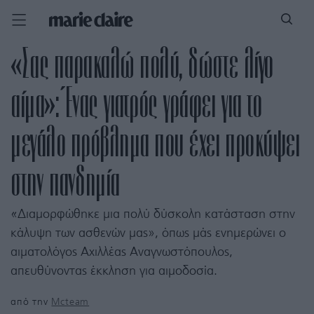
«Σας παρακαλώ πολύ, δώστε λίγο
αίμα»: Ένας γιατρός γράφει για το
μεγάλο πρόβλημα που έχει προκύψει
στην πανδημία
«Διαμορφώθηκε μια πολύ δύσκολη κατάσταση στην
κάλυψη των ασθενών μας», όπως μάς ενημερώνει ο
αιματολόγος Αχιλλέας Αναγνωστόπουλος,
απευθύνοντας έκκληση για αιμοδοσία.
από την
Mcteam