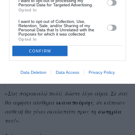
I want to opt-out of processing my
Personal Data for Targeted Advertising.
Opted In
Γεώργιος
2. στην Αιμοδοσία του νοσοκομείου
Παπανικολάου
, Δευτέρα έως Παρασκευή και
I want to opt-out of Collection, Use,
Retention, Sale, and/or Sharing of my
Κυριακή 8:30-14:00, Δευτέρα, Τετάρτη,
Personal Data that Is Unrelated with the
Purposes for which it was collected.
Παρασκευή επιπλέον 17:00-20:00
Opted In
.
CONFIRM
»Το κτήριο της Αιμοδοσίας βρίσκεται στην άκρη
του οικοπέδου και μακριά από νοσηλευτικά
Data Deletion
Data Access
Privacy Policy
Τμήματα.
.
»Σας παρακαλώ πολύ, δώστε λίγο αίμα. Σε σας
ικανοποίησης
θα αφήσει αίσθημα
, σε κάποιον
σωτηρία
ασθενή θα γίνει σκαλοπάτι προς τη
του!»
.