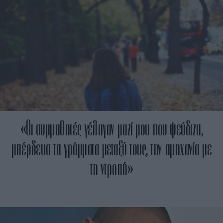
«Oι συμμαθητές γέλαγαν μαζί μου που ψεύδιζα,
μπέρδευα τα γράμματα μεταξύ τους, την αμηχανία με
τη ντροπή»