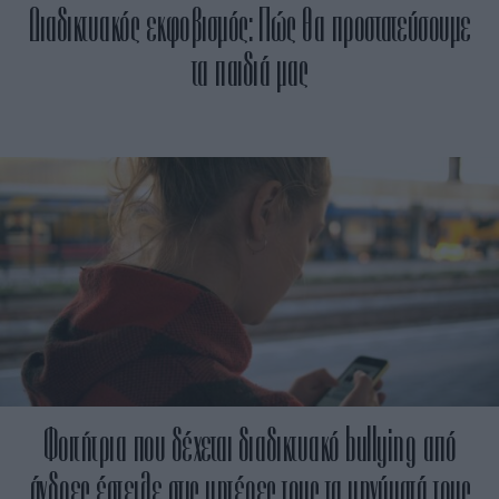
Διαδικτυακός εκφοβισμός: Πώς θα προστατεύσουμε
τα παιδιά μας
Φοιτήτρια που δέχεται διαδικτυακό bullying από
άνδρες έστειλε στις μητέρες τους τα μηνύματά τους