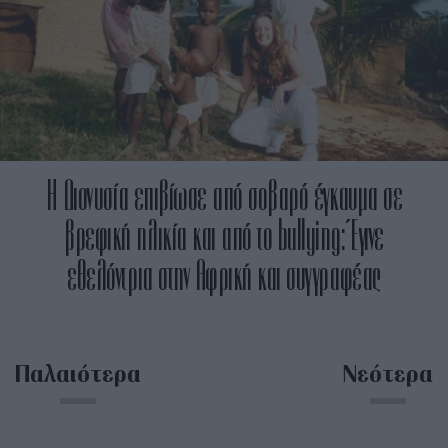
Η Διονυσία επιβίωσε από σοβαρό έγκαυμα σε
βρεφική ηλικία και από το bullying: Έγινε
εθελόντρια στην Αφρική και συγγραφέας
Παλαιότερα
Νεότερα