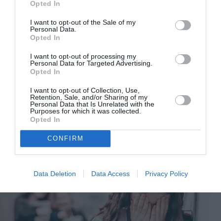
Opted In
I want to opt-out of the Sale of my
Personal Data.
Opted In
I want to opt-out of processing my
Personal Data for Targeted Advertising.
Opted In
«Πώς θα ξέρω ότι δεν θα πειράξει κανείς το παιδί
I want to opt-out of Collection, Use,
Retention, Sale, and/or Sharing of my
Personal Data that Is Unrelated with the
μου στο σχολείο;»: Η απάντηση μιας ειδικού
Purposes for which it was collected.
Opted In
CONFIRM
Data Deletion
Data Access
Privacy Policy