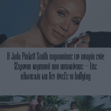
H Jada Pinkett Smith παρουσίασε την ιστορία ενός
12χρονου κοριτσιού που αυτοκτόνησε – Είχε
αλωπεκία και δεν άντεξε το bullying