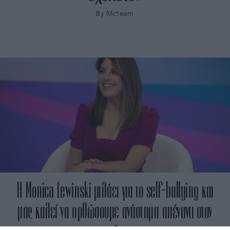
By
Mcteam
Η Monica Lewinski μιλάει για το self-bullying και
μας καλεί να ορθώσουμε ανάστημα απέναντι στον