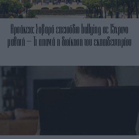
Αρσάκειο: Σοβαρό επεισόδιο bullying σε 15χρονο
μαθητή – Τι απαντά η διοίκηση του εκπαιδευτηρίου