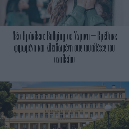
Νέο Ηράκλειο: Bullying σε 7χρονη – Βρέθηκε
φιμωμένη και κλειδωμένη στις τουαλέτες του
σχολείου