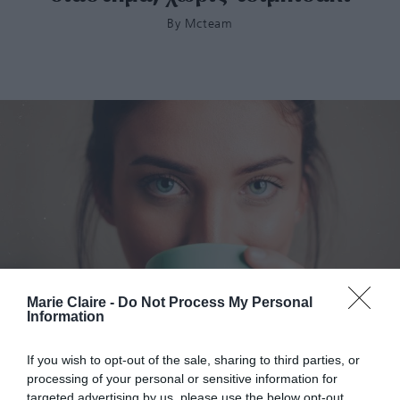
By
Mcteam
Marie Claire -
Do Not Process My Personal
Information
Ακμή στο μεσόφρυο – Μάθε γιατί προκαλείται και
πώς θα την αντιμετωπίσεις
If you wish to opt-out of the sale, sharing to third parties, or
processing of your personal or sensitive information for
targeted advertising by us, please use the below opt-out