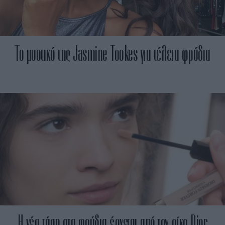
Το μυστικό της Jasmine Tookes για τέλεια φρύδια
H νέα τάση στα φρύδια έρχεται από τον οίκο Dior