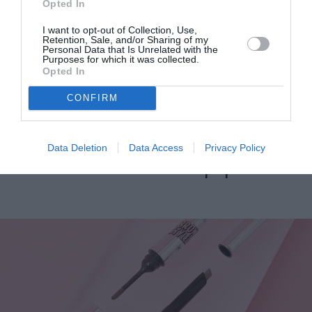
Opted In
I want to opt-out of Collection, Use,
Retention, Sale, and/or Sharing of my
Personal Data that Is Unrelated with the
Purposes for which it was collected.
Opted In
CONFIRM
Λύνουμε κάθε απορία για το Micropigmentation: Η
πρωτοποριακή τεχνική για τέλεια φρύδια – Οι
Data Deletion
Data Access
Privacy Policy
celebrities που την έχουν προτιμήσει