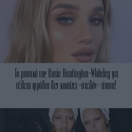
Το μυστικό της Rosie Huntington-Whiteley για
τέλεια φρύδια δεν κοστίζει -σχεδόν- τίποτα!