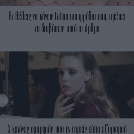
Αν θέλεις να κάνεις tattoo στα φρύδια σου, πρέπει
να διαβάσεις αυτό το άρθρο
5 κανόνες ομορφιάς που αν τηρείς είσαι εξ’ορισμού