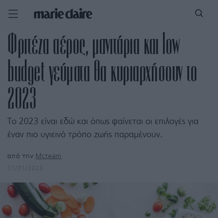
Φριτέζα αέρος, μανιτάρια και low
budget γεύματα θα κυριαρχήσουν το
2023
Το 2023 είναι εδώ και όπως φαίνεται οι επιλογές για
έναν πιο υγιεινό τρόπο ζωής παραμένουν.
από την
Mcteam
01/01/2023