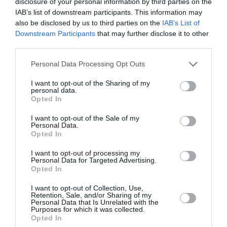
disclosure of your personal information by third parties on the
είδους συνδυασμούς.
IAB’s list of downstream participants. This information may
also be disclosed by us to third parties on the
IAB’s List of
Downstream Participants
that may further disclose it to other
Συνταγές με πρωτεΐνη
third parties.
Η φυτική διατροφή κερδίζει συνεχώς νέο κοινό
Personal Data Processing Opt Outs
που αναζητά συνταγές για να πάρουν τα
I want to opt-out of the Sharing of my
personal data.
θρεπτικά συστατικά τους, ενώ τρώνε λιγότερο
Opted In
κρέας. Παρατηρήσαμε συνεχές ενδιαφέρον για
I want to opt-out of the Sale of my
συνταγές ενισχυμένες με πρωτεΐνες, όπως
Personal Data.
Opted In
smoothies ή το σεϊτάν.
I want to opt-out of processing my
Personal Data for Targeted Advertising.
Ένα πιο εξατομικευμένο πιάτο
Opted In
I want to opt-out of Collection, Use,
Καθώς γνωρίζουμε περισσότερο με το σώμα μας,
Retention, Sale, and/or Sharing of my
Personal Data that Is Unrelated with the
Purposes for which it was collected.
πολλοί από εμάς αναγνωρίζουμε ποιες τροφές
Opted In