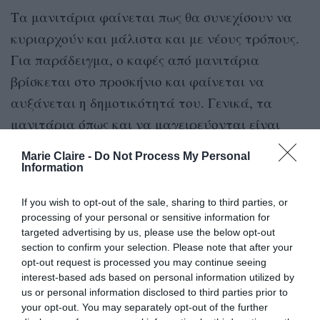
Τα μανιτάρια φαίνεται πως θα συνεχίσουν να
κυριαρχούν και μάλιστα και με νέους τρόπους.
Για παράδειγμα, ο καφές από μανιτάρια
βρίσκεται στο προσκήνιο και φαίνεται να
αυξάνεται η δημοτικότητά του. Γενικά, τα
μανιτάρια όπως και να μαγειρεύονται είναι
περιζήτητα.
Marie Claire -
Do Not Process My Personal
Information
Μικρές προσθήκες ενέργειας στο
If you wish to opt-out of the sale, sharing to third parties, or
φαγητό
processing of your personal or sensitive information for
targeted advertising by us, please use the below opt-out
Πρόκειται για εκείνες τις μικρές προσθήκες που
section to confirm your selection. Please note that after your
opt-out request is processed you may continue seeing
αυξάνουν τα θρεπτικά οφέλη στα φαγητά μας.
interest-based ads based on personal information utilized by
Για παράδειγμα κουρκουμάς και τζίντζερ.
us or personal information disclosed to third parties prior to
your opt-out. You may separately opt-out of the further
Έχουμε αναφερθεί πολλές φορές σε τέτοιου