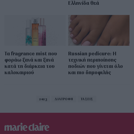
Ελληνίδα θεά
Τα fragrance mist που
Russian pedicure: Η
φοράω ξανά και ξανά
τεχνική περιποίησης
κατά τη διάρκεια του
ποδιών που γίνεται όλο
καλοκαιριού
και πιο δημοφιλής
2023
ΔΙΑΤΡΟΦΗ
ΤΑΣΕΙΣ