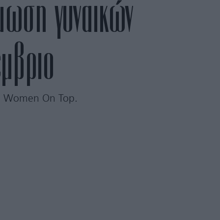
μωση γυναικών
έμβριο
στη Women On Top.