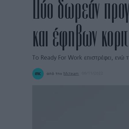
Δύο δωρεάν προγ
και έφηβων κοριτ
Το Ready For Work επιστρέφει, ενώ 
από την
Mcteam
06/11/2022