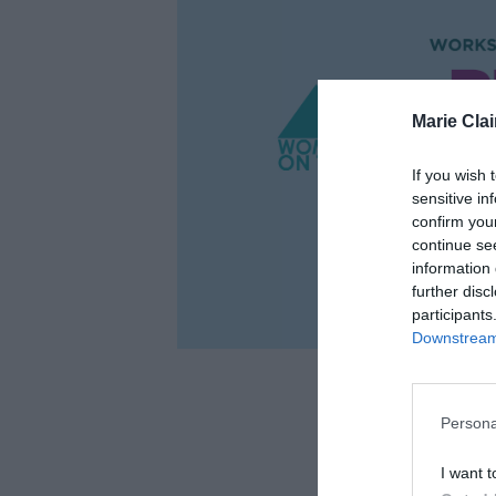
Marie Clai
If you wish 
sensitive in
confirm you
continue se
information 
further disc
participants
Downstream 
Persona
I want t