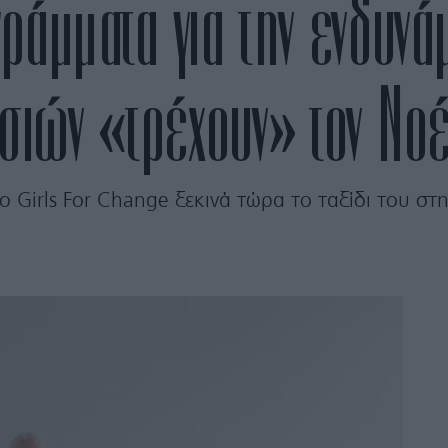
ράμματα για την ενδυνά
σιών «τρέχουν» τον Νο
το Girls For Change ξεκινά τώρα το ταξίδι του 