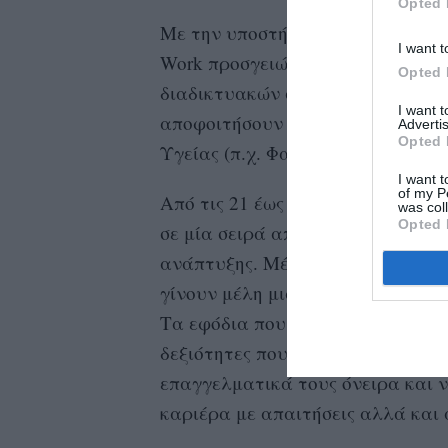
Opted 
Με την υποστήριξη της φαρμακευτικ
I want t
Work προσγειώνεται στο πεδίο τω
Opted 
διαδικτυακών σεμιναρίων και men
I want 
αποφοιτήσουν ή έχουν ήδη αποφο
Advertis
Opted 
Υγείας (π.χ. Φαρμακευτική/Φαρμα
I want t
of my P
Από τις 21 έως και τις 25 Νοεμβ
was col
Opted 
σε μία σειρά από 10 πρακτικά κ
ανάπτυξης. Mέσα από μια μοναδι
γίνουν μέλη μιας κοινότητας με 
Τα εφόδια που θα αποκομίσουν θα
δεξιότητες που χρειάζονται για 
επαγγελματικά τους όνειρα και ν
καριέρα με απαιτήσεις αλλά και 