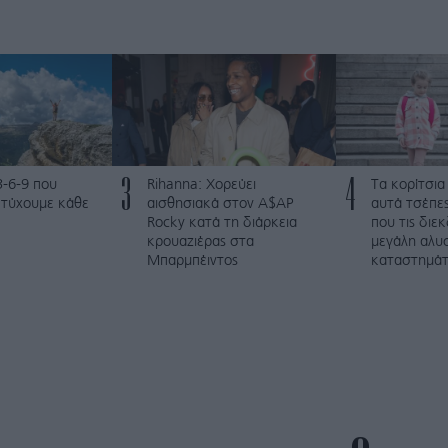
3
4
3-6-9 που
Rihanna: Χορεύει
Τα κορίτσια
ετύχουμε κάθε
αισθησιακά στον A$AP
αυτά τσέπες
Rocky κατά τη διάρκεια
που τις διε
κρουαζιέρας στα
μεγάλη αλυ
Μπαρμπέιντος
καταστημά