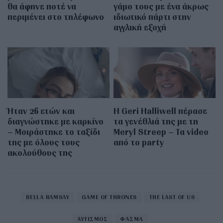
θα άφηνε ποτέ να
γάμο τους με ένα άκρως
περιμένει στο τηλέφωνο
ιδιωτικό πάρτι στην
αγγλική εξοχή
Ήταν 26 ετών και
Η Geri Halliwell πέρασε
διαγνώστηκε με καρκίνο
τα γενέθλιά της με τη
– Μοιράστηκε το ταξίδι
Meryl Streep – Τα video
της με όλους τους
από το party
ακολούθους της
BELLA RAMSAY
GAME OF THRONES
THE LAST OF US
ΑΥΤΙΣΜΟΣ
ΦΑΣΜΑ