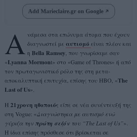
Add Marieclaire.gr on Google
Α
νάμεσα στα επώνυμα άτομα που έχουν
αυτισμό
διαγνωστεί με
είναι πλέον και
Bella Ramsey
η
, που γνωρίσαμε σαν
Lyanna Mormon
«
t» στο «Game of Thrones» ή από
τον πρωταγωνιστικό ρόλο της στη μετα-
The
αποκαλυπτική επιτυχία, επίσης του HBO, «
Last of Us
».
21χρονη ηθοποιός
Η
είπε σε νέα συνέντευξή της
στη Vogue: «
Διαγνώστηκα με αυτισμό ενώ
πρώτη σεζόν
γύριζα την
του “The Last of Us”
».
Η ίδια επίσης πρόσθεσε ότι βρίσκεται σε