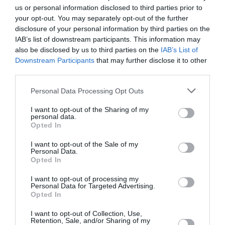
us or personal information disclosed to third parties prior to
γεγονός ότι έπρεπε να μάθω από την αρχή πώς
your opt-out. You may separately opt-out of the further
να κοινωνικοποιούμαι και να αλληλεπιδρώ με
disclosure of your personal information by third parties on the
IAB’s list of downstream participants. This information may
έχει βοηθήσει στην υποκριτική
». Μάλιστα
also be disclosed by us to third parties on the
IAB’s List of
εξέλαβε ως «
απελευθερωτική
» τη διάγνωσή της,
Downstream Participants
that may further disclose it to other
third parties.
όταν τελικά ήρθε:
Personal Data Processing Opt Outs
«
Μου επέτρεψε να ζω καθημερινά με
I want to opt-out of the Sharing of my
επιείκεια
εαυτό
μεγαλύτερη
προς τον
μου,
personal data.
Opted In
εργασίες
που δεν μπορώ να κάνω
που μου
εύκολα
φαίνονται ότι βγαίνουν
από
I want to opt-out of the Sale of my
Personal Data.
οποιονδήποτε άλλον. Η διάγνωση με έχει
Opted In
βοηθήσει να κατανοήσω τον εαυτό μου, αν και
I want to opt-out of processing my
Personal Data for Targeted Advertising.
φύλου
στην περίπτωση του
και της
Opted In
σεξουαλικότητας
δεν νιώθω άνετα με τις
I want to opt-out of Collection, Use,
ταμπέλες
, γιατί εκεί νιώθω ότι μπαίνω σε ένα
Retention, Sale, and/or Sharing of my