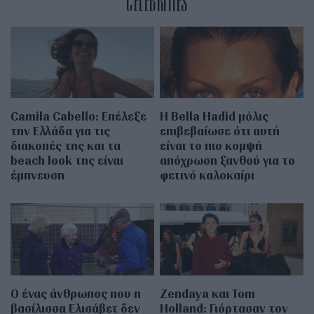
CELEBRITIES
Camila Cabello: Επέλεξε
Η Bella Hadid μόλις
την Ελλάδα για τις
επιβεβαίωσε ότι αυτή
διακοπές της και τα
είναι το πιο κομψή
beach look της είναι
απόχρωση ξανθού για το
έμπνευση
φετινό καλοκαίρι
Ο ένας άνθρωπος που η
Zendaya και Tom
βασίλισσα Ελισάβετ δεν
Holland: Γιόρτασαν τον