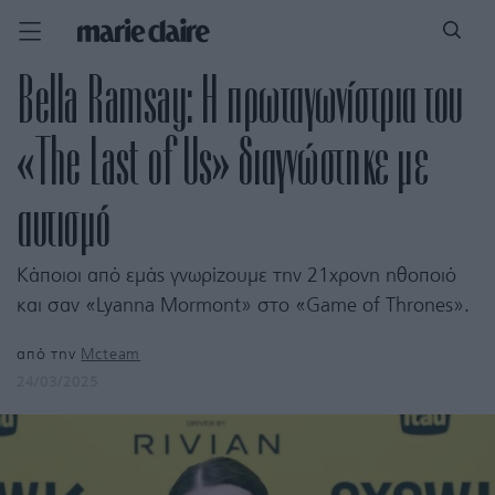
Bella Ramsay: Η πρωταγωνίστρια του
«The Last of Us» διαγνώστηκε με
αυτισμό
Κάποιοι από εμάς γνωρίζουμε την 21χρονη ηθοποιό
και σαν «Lyanna Mormont» στο «Game of Thrones».
από την
Mcteam
24/03/2025