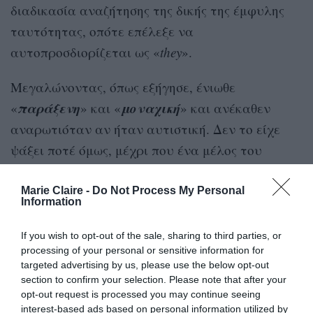
διαδικασία αναζήτησης της δικής της έμφυλης
ταυτότητας, οπότε επέλεξε να
αυτοπροσδιορίζεται ως «
they
».
Μεγαλώνοντας, όπως εξήγησε, ένιωθε
παράξενη
μοναχική
«
» και «
» και ανέκαθεν
αναρωτιόταν αν ήταν αυτιστική. Δεν το είχε
ψάξει ποτέ όμως, μέχρι που ένα μέλος του
συνεργείου, με αυτιστική κόρη, την προέτρεψε
ειδικούς
να καταφύγει στους
και να κάνει τις
Marie Claire -
Do Not Process My Personal
Information
απαραίτητες αξιολογήσεις.
If you wish to opt-out of the sale, sharing to third parties, or
Εκ των υστέρων, το γεγονός ότι είναι
processing of your personal or sensitive information for
νευροδιαφορετική
targeted advertising by us, please use the below opt-out
την έχει βοηθήσει στην
section to confirm your selection. Please note that after your
υποκριτική, πιστεύει: «
Ανέκαθεν παρατηρούσα
opt-out request is processed you may continue seeing
τους ανθρώπους και μάθαινα από εκείνους. Το
interest-based ads based on personal information utilized by