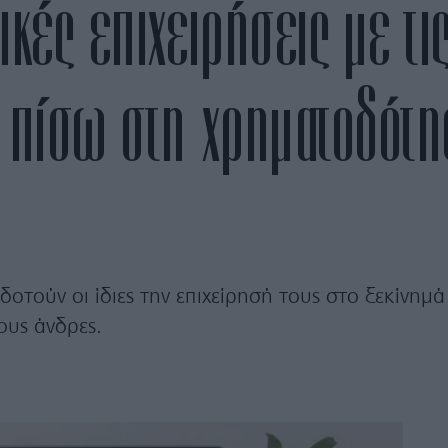
κές επιχειρήσεις με τις
 πίσω στη χρηματοδότη
οτούν οι ίδιες την επιχείρησή τους στο ξεκίνημά
ους άνδρες.