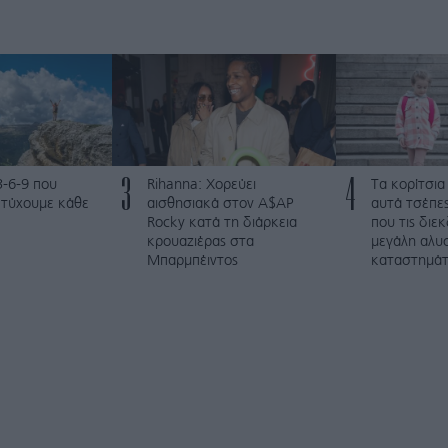
3
4
3-6-9 που
Rihanna: Χορεύει
Τα κορίτσια
ετύχουμε κάθε
αισθησιακά στον A$AP
αυτά τσέπες
Rocky κατά τη διάρκεια
που τις διε
κρουαζιέρας στα
μεγάλη αλυ
Μπαρμπέιντος
καταστημά