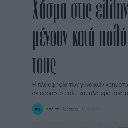
Χάσμα στις ελληνι
μένουν κατά πολύ
τους
H πλειοψηφία των γυναικών χρηματοδ
σε ποσοστό πολύ χαμηλότερο από τ
από την
Mcteam
17/09/2021