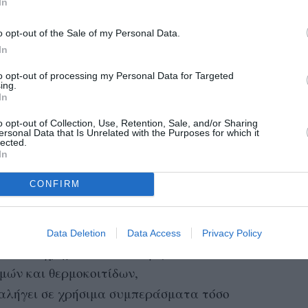
In
o opt-out of the Sale of my Personal Data.
In
to opt-out of processing my Personal Data for Targeted
ing.
In
o opt-out of Collection, Use, Retention, Sale, and/or Sharing
ersonal Data that Is Unrelated with the Purposes for which it
lected.
In
CONFIRM
Data Deletion
Data Access
Privacy Policy
οσώπους χρηματοδοτικών φορέων, πιστωτικών
μών και θερμοκοιτίδων,
λήγει σε χρήσιμα συμπεράσματα τόσο