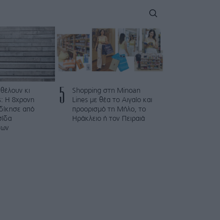
5
 θέλουν κι
Shopping στη Minoan
: Η 8χρονη
Lines με θέα το Αιγαίο και
κδίκησε από
προορισμό τη Μήλο, το
σίδα
Ηράκλειο ή τον Πειραιά
των