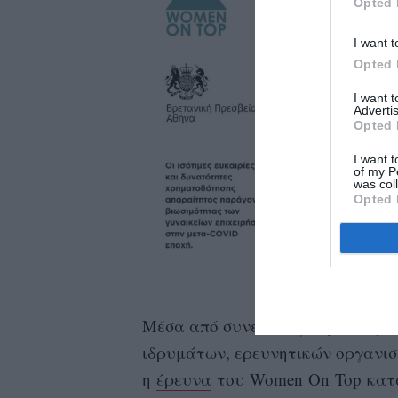
Opted 
I want t
Opted 
I want 
Advertis
Opted 
I want t
of my P
was col
Opted 
Μέσα από συνεντεύξεις με εκπρ
ιδρυμάτων, ερευνητικών οργανισ
η
έρευνα
του Women On Top κατα