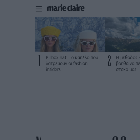
1
2
Pillbox hat: Το καπέλο που
Η μέθοδος 
λατρεύουν οι fashion
βοηθά να π
insiders
στόχο μας