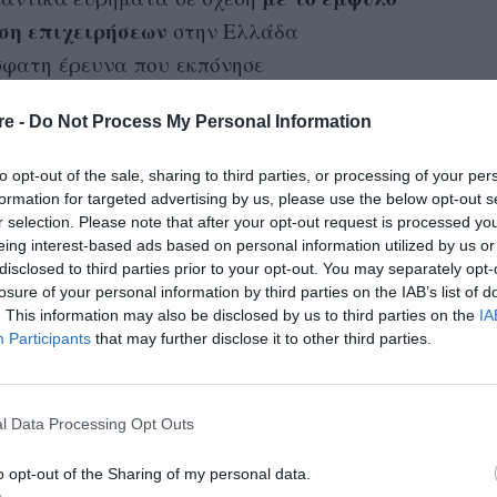
ση επιχειρήσεων
στην Ελλάδα
σφατη έρευνα που εκπόνησε
ιξη της Βρετανικής Πρεσβείας στην Αθήνα στο
re -
Do Not Process My Personal Information
ης για την καταπολέμηση των έμφυλων
to opt-out of the sale, sharing to third parties, or processing of your per
formation for targeted advertising by us, please use the below opt-out s
αποτελεί παγκόσμιο φαινόμενο, παρότι
r selection. Please note that after your opt-out request is processed y
eing interest-based ads based on personal information utilized by us or
ε κάθε οικονομία. Στην Ελλάδα τα σχετικά
disclosed to third parties prior to your opt-out. You may separately opt-
ότι η
 σποραδικά, ωστόσο γνωρίζουμε πλέον
losure of your personal information by third parties on the IAB’s list of
ατοδοτούν οι ίδιες την επιχείρησή τους
. This information may also be disclosed by us to third parties on the
IA
Participants
that may further disclose it to other third parties.
ούν τον δανεισμό σε ποσοστό πολύ χαμηλότερο
l Data Processing Opt Outs
o opt-out of the Sharing of my personal data.