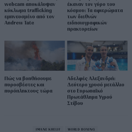
webcam αποκάλυψαν
έκαναν τον γύρο του
κύκλωμα trafficking
κόσμου: Τα αφιερώματα
εμπνευσμένο από τον
των διεθνών
Andrew Tate
ειδησιογραφικών
πρακτορείων
Πώς να βοηθήσουμε
Αδελφές Αλεξανδρή:
πυροσβέστες και
Δεύτερο χρυσό μετάλλιο
πυρόπληκτους τώρα
στο Ευρωπαϊκό
Πρωτάθλημα Υγρού
Στίβου
IMANE KHELIF
WORLD BOXING