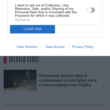
αμφιβολία ότι υπάρχουν εχθροί της επιτυχίας
I want to opt-out of Collection, Use,
Retention, Sale, and/or Sharing of my
και αυτό δίνει στην επιτυχία μου μια ιδιαίτερη
Personal Data that Is Unrelated with the
Purposes for which it was collected.
γεύση λόγω αυτών των επιθέσεων
», δήλωνε λίγο
Opted In
μετά την κατάκτηση του χρυσού μεταλλίου.
CONFIRM
ADVERTISEMENT - CONTINUE READING BELOW
Data Deletion
Data Access
Privacy Policy
RELATED STORY
Ολυμπιακοί Αγώνες 2024: Η
εντυπωσιακή τελετή λήξης και η
έντονη αναφορά στην Ελλάδα