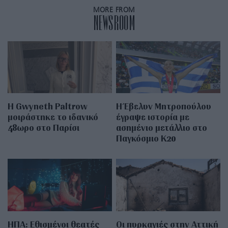
MORE FROM
NEWSROOM
Η Gwyneth Paltrow
Η Έβελυν Μητροπούλου
μοιράστηκε το ιδανικό
έγραψε ιστορία με
48ωρο στο Παρίσι
ασημένιο μετάλλιο στο
Παγκόσμιο Κ20
ΗΠΑ: Εθισμένοι θεατές
Οι πυρκαγιές στην Αττική