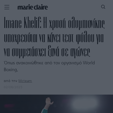
Imane Khelif: Η χρυσή ολυμπιονίκης
υποχρεούται να κάνει τεστ φύλου για
να συμμετάσχει ξανά σε αγώνες
Όπως ανακοινώθηκε από τον οργανισμό World
Boxing,
από την
Mcteam
02/06/2025