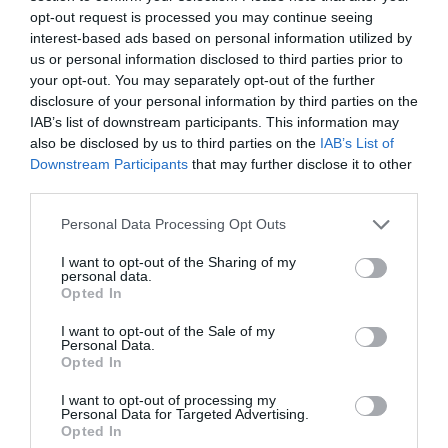
«
τελικά στάδια
» να πραγματοποιεί
«υποχρεωτικά τεστ φύλου
» σε όλους
opt-out request is processed you may continue seeing
τους αθλητές προκειμένου να
interest-based ads based on personal information utilized by
αγωνίζονται σε διοργανώσεις όπου
us or personal information disclosed to third parties prior to
συμμετέχει, κατά κάποιον τρόπο, ο
your opt-out. You may separately opt-out of the further
World Boxing.
disclosure of your personal information by third parties on the
IAB’s list of downstream participants. This information may
Να θυμίσουμε ότι λόγω της διαρροής μιας
also be disclosed by us to third parties on the
IAB’s List of
Downstream Participants
that may further disclose it to other
ιατρικής έκθεσης που υποστήριζε ότι η Khelif
third parties.
XY
έχει
(ανδρικά) χρωμοσώματα, η ίδια είχε
Personal Data Processing Opt Outs
προχωρήσει σε νομικές ενέργειες στις γαλλικές
αρχές σχετικά με τη διαδικτυακή κακοποίηση
I want to opt-out of the Sharing of my
personal data.
και παρενόχληση που ισχυριζόταν ότι υπέστη
Opted In
κατά τη διάρκεια των Ολυμπιακών Αγώνων του
I want to opt-out of the Sale of my
Personal Data.
2024. «
Έχω όλα τα προσόντα για να λάβω μέρος
Opted In
σε αυτόν τον αγώνα – είμαι γυναίκα.
I want to opt-out of processing my
Γεννήθηκα γυναίκα, έζησα ως γυναίκα και
Personal Data for Targeted Advertising.
Opted In
αγωνίστηκα ως γυναίκα. Δεν υπάρχει