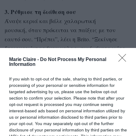
3. Ρύθμισε τη διάθεση σου
Άναψε κεριά και βάλε χαλαρωτική
μουσική, όταν πρόκειται να παίξεις με τον
εαυτό σου. “Πρέπει”, λέει η Brito. “Ξεκίνησε
δημιουργώντας έναν χαλαρωτικό, άνετο χώρο
στο σπίτι σου και να είσαι σίγουρη ότι θα είσαι
Marie Claire -
Do Not Process My Personal
Information
μόνη και κανείς δεν θα σε αποσπάσει”,
προτείνει. Σε τελική ανάλυση, είναι αρκετά
If you wish to opt-out of the sale, sharing to third parties, or
δύσκολο να αισθάνεσαι σέξι αν το δωμάτιό σου
processing of your personal or sensitive information for
targeted advertising by us, please use the below opt-out
είναι βρώμικο, ακατάστατο και στο διπλανό
section to confirm your selection. Please note that after your
δωμάτιο κοιμούνται οι γονείς σου.
opt-out request is processed you may continue seeing
interest-based ads based on personal information utilized by
4. Φόρα τα αγαπημένα εσώρουχα σου
us or personal information disclosed to third parties prior to
your opt-out. You may separately opt-out of the further
Μιλώντας για τη ρύθμιση της διάθεσης, γιατί να
disclosure of your personal information by third parties on the