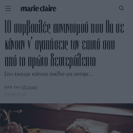
10 συμβουλές αυνανισμού που θα σε
κάνουν ν’ αγαπήσεις τον εαυτό σου
από το πρώτο δευτερόλεπτο
Σου έχουμε κάποια σχέδια για απόψε...
από την
Mcteam
03/05/2020