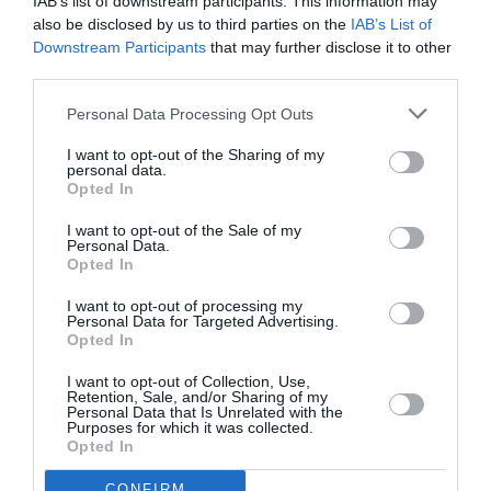
αφήσεις τα πιο σέξι εσώρουχα σου μόνο για το
IAB’s list of downstream participants. This information may
also be disclosed by us to third parties on the
IAB’s List of
κοινό; Οτιδήποτε σε κάνει να νιώθεις σέξι – όπως
Downstream Participants
that may further disclose it to other
το μαύρο σουτιέν με δαντέλα που δεν έχεις
third parties.
φορέσει από την ημέρα του Αγίου Βαλεντίνου –
Personal Data Processing Opt Outs
μπορεί να σε βάλει στο σωστό mood για σόλο
I want to opt-out of the Sharing of my
περιπτύξεις με τον εαυτό σου.
personal data.
Opted In
5. Άσε το τηλέφωνό σου μακριά
I want to opt-out of the Sale of my
Personal Data.
Ο αυνανισμός είναι “me time” – τελεία και
Opted In
παύλα. Γι ‘αυτό, σκέψου ότι ο έξω κόσμος δεν
I want to opt-out of processing my
υπάρχει και συντονίσου στο τι συμβαίνει μέσα
Personal Data for Targeted Advertising.
Opted In
στο σώμα σου. “Μια γυναίκα, που μπορεί να
συγκεντρωθεί, είναι πολύ πιο πιθανό να φτάσει
I want to opt-out of Collection, Use,
Retention, Sale, and/or Sharing of my
στον οργασμό νωρίτερα”, λέει μια έρευνα.
Personal Data that Is Unrelated with the
Purposes for which it was collected.
«Όταν αυνανίζεσαι, αν διαπιστώσεις ότι το
Opted In
μυαλό σου περιπλανιέται, αναγνώρισε το και
CONFIRM