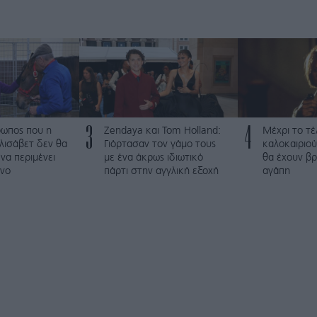
3
4
ρωπος που η
Zendaya και Tom Holland:
Μέχρι το τέ
λισάβετ δεν θα
Γιόρτασαν τον γάμο τους
καλοκαιριού
να περιμένει
με ένα άκρως ιδιωτικό
θα έχουν βρ
νο
πάρτι στην αγγλική εξοχή
αγάπη