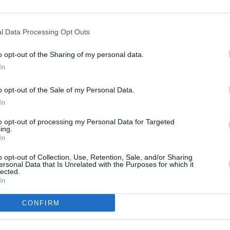
ίηση και σε τι βαθμό αυτά καθορίζονται από
l Data Processing Opt Outs
ώσουν αν η ικανοποίηση είναι θέμα τεχνικής
o opt-out of the Sharing of my personal data.
ρη θέση σε σχέση με το… χιούμορ!
In
o opt-out of the Sale of my Personal Data.
αραγόντων όπως η ελκυστικότητα του
In
τα των ερωτικών επαφών στο βαθμό της
ις ερωτικές επαφές, οι ερευνητές διαπίστωσαν
to opt-out of processing my Personal Data for Targeted
ing.
ζε τη συχνότητα των επαφών, συνεπώς και των
In
ούμορ του άντρα! Μαζί με το χιούμορ
o opt-out of Collection, Use, Retention, Sale, and/or Sharing
ersonal Data that Is Unrelated with the Purposes for which it
α αποτελούσαν δυο ακόμη θετικούς δείκτες
lected.
In
αι επιθυμητός ήταν για την σύντροφό του.
CONFIRM
χιούμορ αναδεικνύεται σε πρωταγωνιστή και
κού παιχνιδιού. Οι άνδρες που κάνουν τις