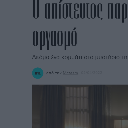
Ο απίστευτος παρ
οργασμό
Ακόμα ένα κομμάτι στο μυστήριο της
από την
Mcteam
02/04/2022