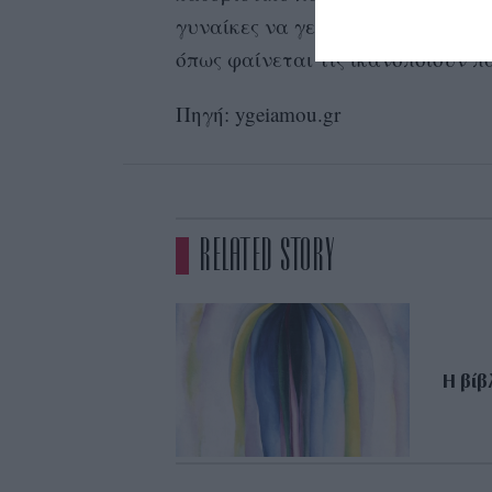
γυναίκες να γελούν θεωρούνται ε
όπως φαίνεται τις ικανοποιούν 
Πηγή: ygeiamou.gr
RELATED STORY
Η βίβ