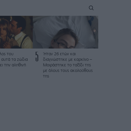
5
λος του
Ήταν 26 ετών και
 αυτά τα ζώδια
διαγνώστηκε με καρκίνο –
ει την αληθινή
Μοιράστηκε το ταξίδι της
με όλους τους ακολούθους
της