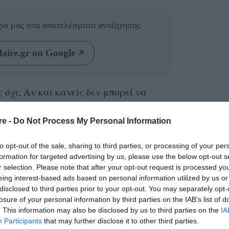
θρα μας
στα αποτελέσματα αναζήτησης
aire.gr on Google
ς όχι; Αν και κανείς δεν μπορεί να
ημα του
γυναικείου οργασμού
πρώτα από όλα
 ξέρει τι θέλει και τι είναι αυτό που την
re -
Do Not Process My Personal Information
… μεταδώσει αυτή τη γνώση στον σύντροφό
to opt-out of the sale, sharing to third parties, or processing of your per
θμητοι παράγοντες που αποκαλύπτεται ότι
formation for targeted advertising by us, please use the below opt-out s
 την ευχαρίστηση της γυναίκας.
r selection. Please note that after your opt-out request is processed y
eing interest-based ads based on personal information utilized by us or
disclosed to third parties prior to your opt-out. You may separately opt-
ερικανική έρευνα που πραγματοποιήθηκε σε
losure of your personal information by third parties on the IAB’s list of
α σταθερή σχέση. Οι ερευνητές από το
. This information may also be disclosed by us to third parties on the
IA
Participants
that may further disclose it to other third parties.
αν δεδομένα όπως η ένταση του οργασμού, η