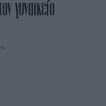
ον γυναικείο
ές.