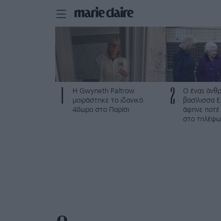
1
2
Η Gwyneth Paltrow
Ο ένας άνθ
μοιράστηκε το ιδανικό
βασίλισσα Ε
48ωρο στο Παρίσι
άφηνε ποτέ 
στο τηλέφω