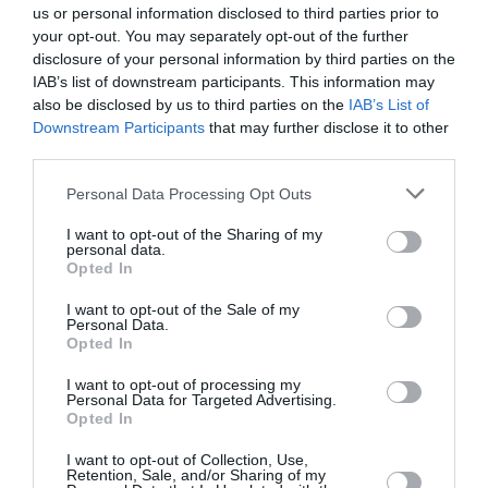
οποίες μπορεί να μην έχουν ανάγκη. Επίσης, ο
us or personal information disclosed to third parties prior to
your opt-out. You may separately opt-out of the further
διεγερτικός
καφές είναι
, συνεπώς χαρίζει
disclosure of your personal information by third parties on the
ενέργεια από μόνος του κι έτσι αν
IAB’s list of downstream participants. This information may
also be disclosed by us to third parties on the
IAB’s List of
συγκρατηθούμε και δεν καταναλώσουμε άλλες
Downstream Participants
that may further disclose it to other
τροφές, μπορεί να μας κρατήσει χορτασμένους
third parties.
μέχρι την ώρα του κανονικού μας γεύματος.
Personal Data Processing Opt Outs
I want to opt-out of the Sharing of my
personal data.
Opted In
I want to opt-out of the Sale of my
Personal Data.
Opted In
I want to opt-out of processing my
Personal Data for Targeted Advertising.
Opted In
I want to opt-out of Collection, Use,
Retention, Sale, and/or Sharing of my