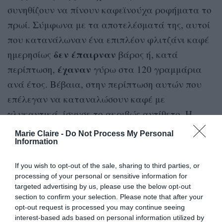
συνηθίζουν να πίνουν καφεϊνούχα ροφήματα το
πρωί. Σύμφωνα με τα αποτελέσματά της, αυτοί
που κατανάλωναν ένα επιπλέον φλιτζάνι καφέ
δεν έπαιρναν
ημερησίως
βάρος ή, κατά
έχαναν
περίπτωση,
γύρω στα 120 γραμμάρια
ανά έτος. Βέβαια, στην περίπτωση αυτών που
επέλεγαν να καταναλώσουν καφέ με
γλυκαντικά, ίσχυσε το ακριβώς αντίθετο. Η
εξήγηση σε αυτή την περίπτωση είναι προφανής,
Marie Claire -
Do Not Process My Personal
μιας και η ζάχαρη προσφέρει θερμίδες.
Information
If you wish to opt-out of the sale, sharing to third parties, or
Ωστόσο, όσοι πίνουν τον καφέ τους χωρίς
processing of your personal or sensitive information for
κορεσμό
γλυκαντικά, αισθάνονται μεγαλύτερο
,
targeted advertising by us, please use the below opt-out
πράγμα που σημαίνει ότι καταφεύγουν πιο
section to confirm your selection. Please note that after your
opt-out request is processed you may continue seeing
σπάνια σε σνακ και άλλες πηγές ενέργειας τις
interest-based ads based on personal information utilized by