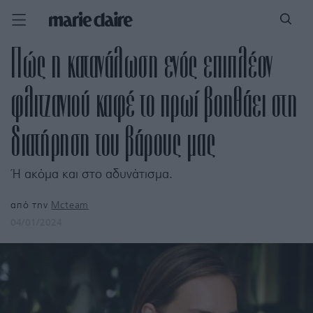
Πώς η κατανάλωση ενός επιπλέον
φλιτζανιού καφέ το πρωί βοηθάει στη
διατήρηση του βάρους μας
Ή ακόμα και στο αδυνάτισμα.
από την
Mcteam
04/01/2024