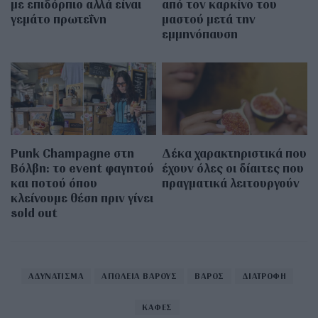
με επιδόρπιο αλλά είναι
από τον καρκίνο του
γεμάτο πρωτεΐνη
μαστού μετά την
εμμηνόπαυση
Punk Champagne στη
Δέκα χαρακτηριστικά που
Βόλβη: το event φαγητού
έχουν όλες οι δίαιτες που
και ποτού όπου
πραγματικά λειτουργούν
κλείνουμε θέση πριν γίνει
sold out
ΑΔΥΝΑΤΙΣΜΑ
ΑΠΩΛΕΙΑ ΒΑΡΟΥΣ
ΒΑΡΟΣ
ΔΙΑΤΡΟΦΗ
ΚΑΦΕΣ