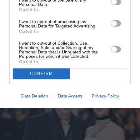
Personal Data.
Opted In
I want to opt-out of processing my
Personal Data for Targeted Advertising.
Opted In
H Nicola Peltz με τον Brooklyn Beckham μας
I want to opt-out of Collection, Use,
Retention, Sale, and/or Sharing of my
Personal Data that Is Unrelated with the
έδειξαν τα πανέμορφα σκυλάκια τους
Purposes for which it was collected.
Opted In
CONFIRM
Data Deletion
Data Access
Privacy Policy