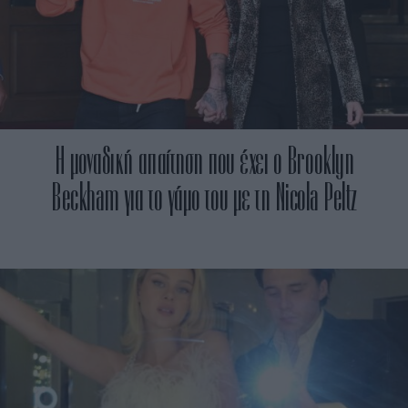
H μοναδική απαίτηση που έχει ο Brooklyn
Beckham για το γάμο του με τη Nicola Peltz