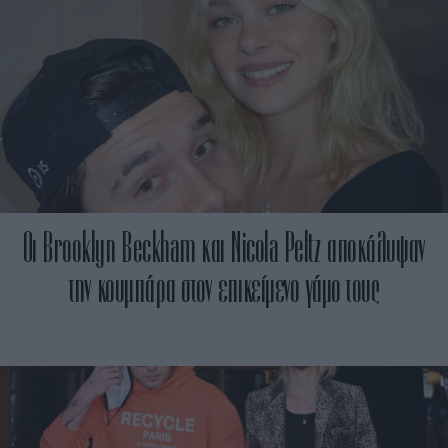
Οι Brooklyn Beckham και Nicola Peltz αποκάλυψαν
την κουμπάρα στον επικείμενο γάμο τους