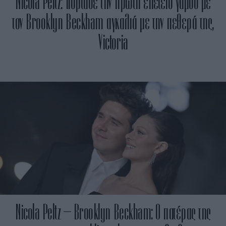
Nicola Peltz: Γιόρτασε την πρώτη επέτειο γάμου με
τον Brooklyn Beckham αγκαλιά με την πεθερά της,
Victoria
Nicola Peltz – Brooklyn Beckham: Ο πατέρας της