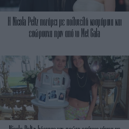
Η Nicola Peltz ποζάρει με πολυτελή κοσμήματα και
εσώρουχα πριν από το Met Gala