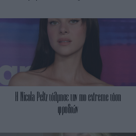
Η Nicola Peltz τόλμησε την πιο extreme τάση
φρυδιών