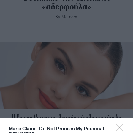
«αδερφούλα»
By
Mcteam
H Selena Gomez με λεοπάρ σύνολο στο γήπεδο
Marie Claire -
Do Not Process My Personal
By
Mcteam