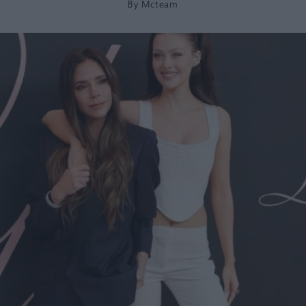
By
Mcteam