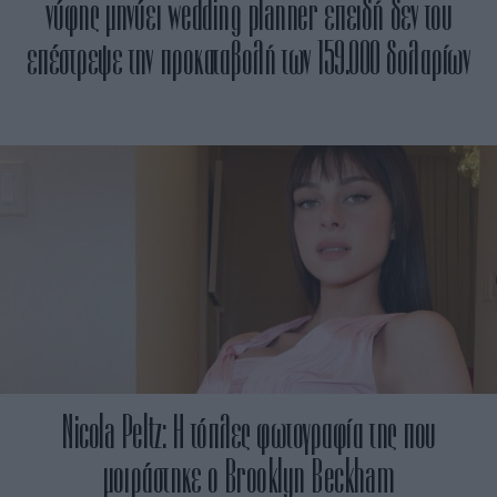
νύφης μηνύει wedding planner επειδή δεν του
επέστρεψε την προκαταβολή των 159.000 δολαρίων
Nicola Peltz: Η τόπλες φωτογραφία της που
μοιράστηκε ο Brooklyn Beckham