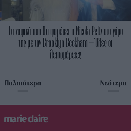
Τα νυφικά που θα φορέσει η Nicola Peltz στο γάμο
της με τον Brooklyn Beckham – Όλες οι
λεπτομέρειες
Παλαιότερα
Νεότερα