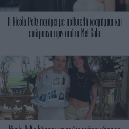
Η Nicola Peltz ποζάρει με πολυτελή κοσμήματα και
εσώρουχα πριν από το Met Gala