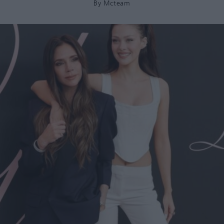
By
Mcteam