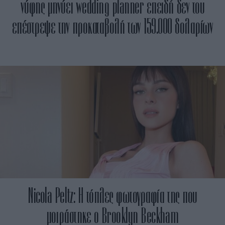
νύφης μηνύει wedding planner επειδή δεν του
επέστρεψε την προκαταβολή των 159.000 δολαρίων
Nicola Peltz: Η τόπλες φωτογραφία της που
μοιράστηκε ο Brooklyn Beckham