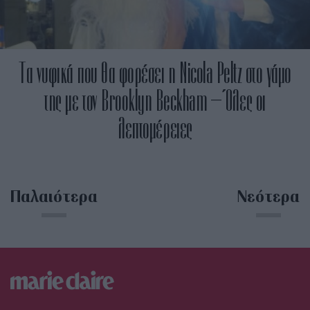
Τα νυφικά που θα φορέσει η Nicola Peltz στο γάμο
της με τον Brooklyn Beckham – Όλες οι
λεπτομέρειες
Παλαιότερα
Νεότερα