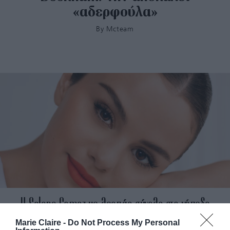
«αδερφούλα»
By
Mcteam
H Selena Gomez με λεοπάρ σύνολο στο γήπεδο
Marie Claire -
Do Not Process My Personal
By
Mcteam