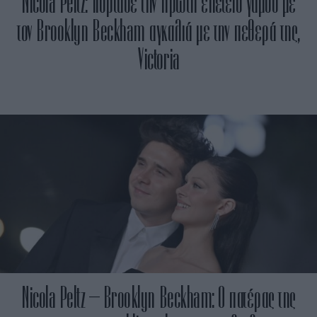
Nicola Peltz: Γιόρτασε την πρώτη επέτειο γάμου με
τον Brooklyn Beckham αγκαλιά με την πεθερά της,
Victoria
Nicola Peltz – Brooklyn Beckham: Ο πατέρας της