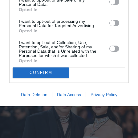
Personal Data.
Opted In
I want to opt-out of processing my
Personal Data for Targeted Advertising.
Opted In
H Nicola Peltz με τον Brooklyn Beckham μας
I want to opt-out of Collection, Use,
Retention, Sale, and/or Sharing of my
Personal Data that Is Unrelated with the
έδειξαν τα πανέμορφα σκυλάκια τους
Purposes for which it was collected.
Opted In
CONFIRM
Data Deletion
Data Access
Privacy Policy