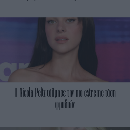
Η Nicola Peltz τόλμησε την πιο extreme τάση
φρυδιών