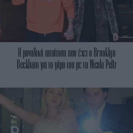
H μοναδική απαίτηση που έχει ο Brooklyn
Beckham για το γάμο του με τη Nicola Peltz