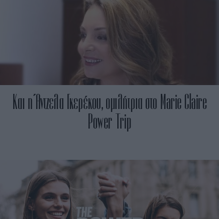
Και η Άντζελα Γκερέκου, ομιλήτρια στο Marie Claire
Power Trip