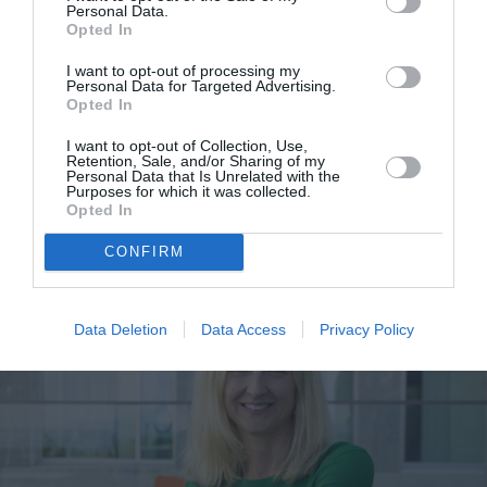
Personal Data.
Opted In
I want to opt-out of processing my
Personal Data for Targeted Advertising.
Marie Claire The Power Trip: Το κορυφαίο συνέδριο
Opted In
γυναικείας ενδυνάμωσης για πρώτη φορά στην
I want to opt-out of Collection, Use,
Retention, Sale, and/or Sharing of my
Personal Data that Is Unrelated with the
Ελλάδα
Purposes for which it was collected.
Opted In
CONFIRM
Data Deletion
Data Access
Privacy Policy