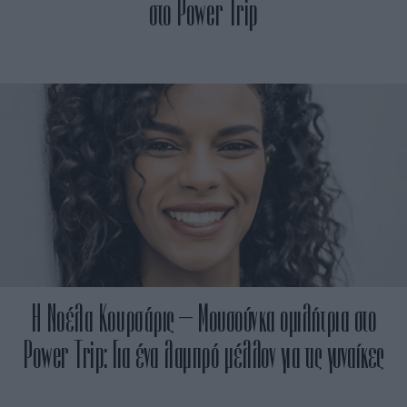
στο Power Trip
Η Νοέλα Κουρσάρις – Μουσούνκα ομιλήτρια στο
Power Trip: Για ένα λαμπρό μέλλον για τις γυναίκες