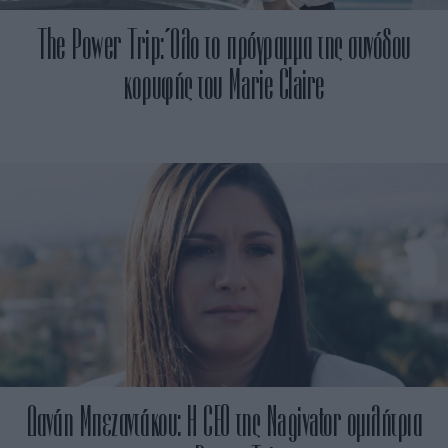
The Power Trip: Όλο το πρόγραμμα της συνόδου
κορυφής του Marie Claire
Δανάη Μπεζαντάκου: Η CEO της Nagivator ομιλήτρια